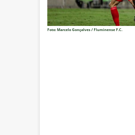
NOTÍCIAS
[ 7 de agosto de 2026 ]
⚠️ EDIT
dispara Vinicius Toledo
COL
Foto: Marcelo Gonçalves / Fluminense F.C.
[ 7 de agosto de 2026 ]
Flumine
[ 7 de agosto de 2026 ]
Mercad
negociações com o Flamengo
[ 7 de agosto de 2026 ]
ALERTA
Fluminense revelam toxicidade 
COLUNAS
[ 7 de agosto de 2026 ]
Botafog
clássico decisivo pelo Brasilei
[ 7 de agosto de 2026 ]
Flumine
real
NOTÍCIAS