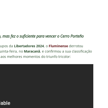
olítica no Fluminense: Frente Ampla Tricolor publica análise dura
rcidas Organizadas e cooptação pela gestão
NOTÍCIAS
irão 2026: CBF divulga arbitragem para Botafogo x Fluminense
inense, Fabinho toma decisão após saída do Al-Ittihad
mas fez o suficiente para vencer o Cerro Porteño
rupos da
Libertadores 2024
, o
Fluminense
derrotou
s da Premier League disputam Kauã Elias: joia revelada pelo
uinta-feira, no
Maracanã
, e confirmou a sua classificação
a aos melhores momentos do triunfo tricolor:
218 milhões e Tricolor mantém porcentagem
NOTÍCIAS
o x Fluminense: onde assistir ao vivo, horário e escalações do
NOTÍCIAS