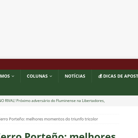
OMOS
COLUNAS
NOTÍCIAS
💰 DICAS DE APOS
O RIVAL! Próximo adversário do Fluminense na Libertadores,
 com show de Alex Arce
NOTÍCIAS
Cerro Porteño: melhores momentos do triunfo tricolor
O? Fluminense apresenta proposta por atacante do Sport
Cerro Porteño: melhores