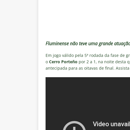
[ 7 de agosto de 2026 ]
Crise p
sobre a “decomposição” das To
[ 7 de agosto de 2026 ]
Brasile
NOTÍCIAS
[ 7 de agosto de 2026 ]
Ex-Flum
Fluminense não teve uma grande atuação, 
NOTÍCIAS
Em jogo válido pela 5ª rodada da fase de g
[ 7 de agosto de 2026 ]
Gigante
o
Cerro Porteño
por 2 a 1, na noite desta q
antecipada para as oitavas de final. Assist
Fluminense é avaliada em R$ 
[ 7 de agosto de 2026 ]
Botafog
clássico pelo Brasileirão 2026