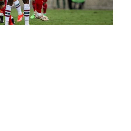
ORIAL: Fracasso do Fluminense é “projeto” para empurrar a SAF,
UNAS
nse faz anúncio sobre o futuro do volante Ruan Sales
NOTÍCIAS
o da bola: Estafe de Luiz Henrique informa encerramento de
NOTÍCIAS
 DEMOCRÁTICO: Especulações sobre “candidato tampão” no
política e acendem sinal vermelho para fraude eleitoral
o x Fluminense: onde assistir ao vivo, horário e escalações do
rão Feminino
NOTÍCIAS
nse fecha sede social às pressas nesta sexta-feira; saiba o motivo