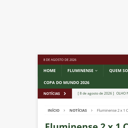
8 DE AGOSTO DE 2026
HOME
FLUMINENSE
QUEM S
COPA DO MUNDO 2026
[ 8 de agosto de 2026 ]
OLHO N
NOTÍCIAS
Independiente Rivadavia vence
INÍCIO
NOTÍCIAS
Fluminense 2 x 1 
[ 7 de agosto de 2026 ]
REFORÇ
NOTÍCIAS
Fluminense 2 x 1 