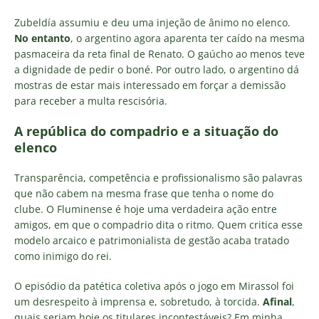
Zubeldía assumiu e deu uma injeção de ânimo no elenco.
No entanto
, o argentino agora aparenta ter caído na mesma
pasmaceira da reta final de Renato. O gaúcho ao menos teve
a dignidade de pedir o boné. Por outro lado, o argentino dá
mostras de estar mais interessado em forçar a demissão
para receber a multa rescisória.
A república do compadrio e a situação do
elenco
Transparência, competência e profissionalismo são palavras
que não cabem na mesma frase que tenha o nome do
clube. O Fluminense é hoje uma verdadeira ação entre
amigos, em que o compadrio dita o ritmo. Quem critica esse
modelo arcaico e patrimonialista de gestão acaba tratado
como inimigo do rei.
O episódio da patética coletiva após o jogo em Mirassol foi
um desrespeito à imprensa e, sobretudo, à torcida.
Afinal
,
quais seriam hoje os titulares incontestáveis? Em minha