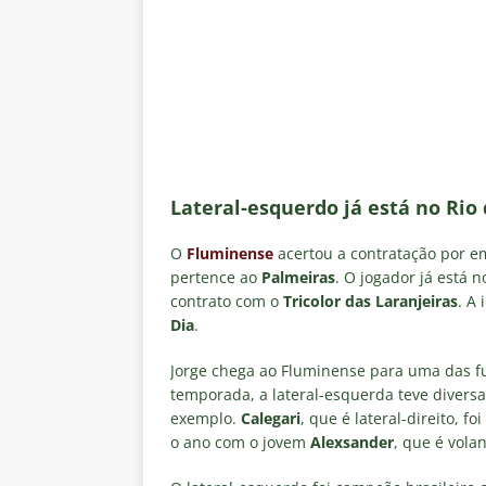
negociações com o Flamengo
[ 7 de agosto de 2026 ]
ALERTA
Fluminense revelam toxicidade 
COLUNAS
[ 7 de agosto de 2026 ]
Botafog
clássico decisivo pelo Brasilei
Lateral-esquerdo já está no Rio 
[ 7 de agosto de 2026 ]
Flumine
O
Fluminense
acertou a contratação por e
real
NOTÍCIAS
pertence ao
Palmeiras
. O jogador já está 
[ 7 de agosto de 2026 ]
Crise p
contrato com o
Tricolor das Laranjeiras
. A
Dia
.
sobre a “decomposição” das To
Jorge chega ao Fluminense para uma das fu
temporada, a lateral-esquerda teve divers
exemplo.
Calegari
, que é lateral-direito, f
o ano com o jovem
Alexsander
, que é vola