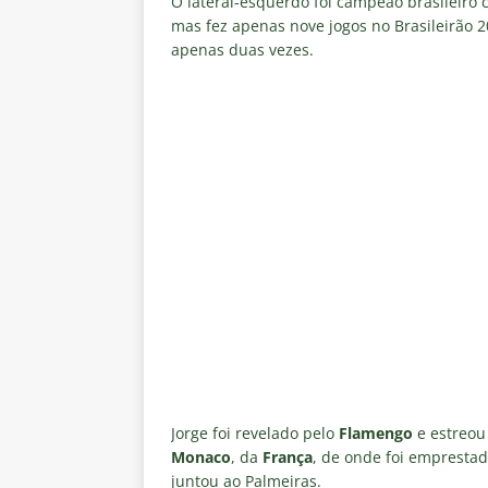
O lateral-esquerdo foi campeão brasileiro 
mas fez apenas nove jogos no Brasileirão
apenas duas vezes.
Jorge foi revelado pelo
Flamengo
e estreou
Monaco
, da
França
, de onde foi empresta
juntou ao Palmeiras.