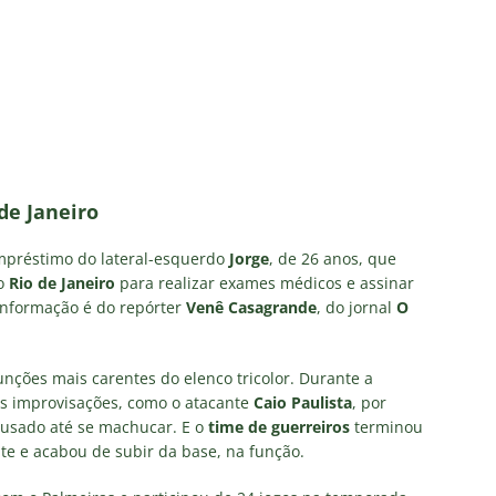
NOTÍCIAS
 DEMOCRÁTICO: Especulações sobre “candidato tampão” no
política e acendem sinal vermelho para fraude eleitoral
o x Fluminense: onde assistir ao vivo, horário e escalações do
rão Feminino
NOTÍCIAS
de Janeiro
nse fecha sede social às pressas nesta sexta-feira; saiba o motivo
mpréstimo do lateral-esquerdo
Jorge
, de 26 anos, que
no
Rio de Janeiro
para realizar exames médicos e assinar
olítica no Fluminense: Frente Ampla Tricolor publica análise dura
 informação é do repórter
Venê Casagrande
, do jornal
O
rcidas Organizadas e cooptação pela gestão
NOTÍCIAS
nções mais carentes do elenco tricolor. Durante a
as improvisações, como o atacante
Caio Paulista
, por
oi usado até se machucar. E o
time de guerreiros
terminou
nte e acabou de subir da base, na função.