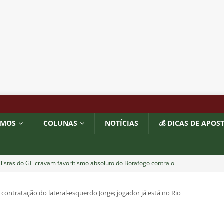
OMOS
COLUNAS
NOTÍCIAS
💰 DICAS DE APOS
listas do GE cravam favoritismo absoluto do Botafogo contra o
contratação do lateral-esquerdo Jorge; jogador já está no Rio
o x Fluminense: Previsão do tempo indica noite quente e abafada