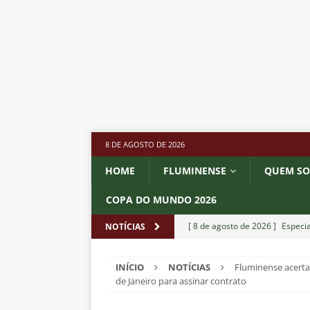
8 DE AGOSTO DE 2026
HOME
FLUMINENSE
QUEM S
COPA DO MUNDO 2026
[ 8 de agosto de 2026 ]
Especia
NOTÍCIAS
Fluminense
NOTÍCIAS
INÍCIO
NOTÍCIAS
Fluminense acerta 
[ 8 de agosto de 2026 ]
Botafog
de Janeiro para assinar contrato
no Nilton Santos
NOTÍCIAS