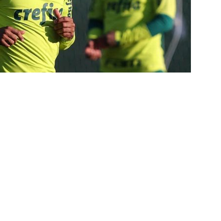
e: Fluminense revela resultados dos exames de John Kennedy
ia anuncia reforço de peso para enfrentar o Fluminense na
nse x Botafogo pelo Brasileirão Feminino é adiado; saiba o motivo
ense deve ter pelo menos cinco desfalques contra o Botafogo
ORIAL: Fracasso do Fluminense é “projeto” para empurrar a SAF,
UNAS
nse faz anúncio sobre o futuro do volante Ruan Sales
NOTÍCIAS
o da bola: Estafe de Luiz Henrique informa encerramento de