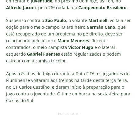
enfrentar o
Juventude
, no próximo domingo, às 16h, no
Alfredo Jaconi
, pela 26ª rodada do
Campeonato Brasileiro
.
Suspenso contra o
São Paulo
, o volante
Martinelli
volta a ser
opção para o meio-campo. O artilheiro
Germán Cano
, que
está recuperado de um problema no pé direito, deve ser
relacionado pelo técnico
Mano Menezes
. Recém-
contratados, o meio-campista
Victor Hugo
e o lateral-
esquerdo
Gabriel Fuentes
estão regularizados e podem
estrear com a camisa tricolor.
Após três dias de folga durante a Data FIFA, os jogadores do
Fluminense voltaram aos treinos na tarde desta terça-feira,
no CT Carlos Castilho, e deram início à preparação para o
jogo contra o Juventude. O time embarca na sexta-feira para
Caxias do Sul.
PUBLICIDADE