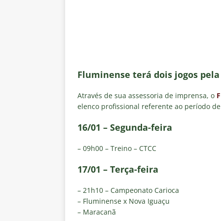
Estatísticas
DICAS DE APOS
[ 8 de agosto de 2026 ]
Com no
contra o Botafogo
NOTÍCIAS
[ 8 de agosto de 2026 ]
Coritib
e Estatísticas
DICAS DE APO
Fluminense terá dois jogos pel
[ 8 de agosto de 2026 ]
Remo X 
Através de sua assessoria de imprensa, o
F
Estatísticas
DICAS DE APOS
elenco profissional referente ao período de 
[ 8 de agosto de 2026 ]
Flumine
16/01 – Segunda-feira
lista
NOTÍCIAS
– 09h00 – Treino – CTCC
17/01 – Terça-feira
– 21h10 – Campeonato Carioca
– Fluminense x Nova Iguaçu
– Maracanã