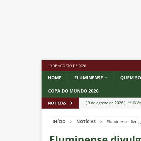
10 DE AGOSTO DE 2026
HOME
FLUMINENSE
QUEM S
COPA DO MUNDO 2026
[ 9 de agosto de 2026 ]
🚨 INV
NOTÍCIAS
Rio e torcida promete festa n
INÍCIO
NOTÍCIAS
Fluminense divulg
[ 9 de agosto de 2026 ]
💣 GRA
presidente da Portuguesa para
Fluminense divul