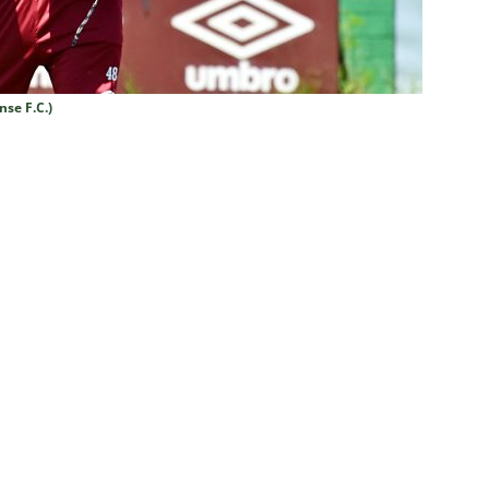
nense, por Lindinor Larangeira
COLUNAS
ía valoriza atuação do Fluminense em empate com o Botafogo
se F.C.)
a explica substituições e permanência de Castillo até os minutos
completa 13 jogos pelo Fluminense e não pode mais defender
6
NOTÍCIAS
 Veja os melhores momentos do empate entre Botafogo e
as atuações: Botafogo 1 x 1 Fluminense – Brasileirão 2026
eirão 2026: Fluminense busca empate com o Botafogo
NOTÍCIAS
o X Fluminense — 22ª rodada do Brasileirão 2026: Palpites, Odds e