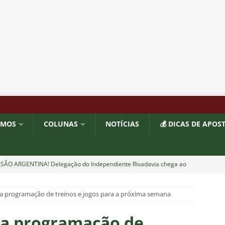
OMOS
COLUNAS
NOTÍCIAS
💰 DICAS DE APOS
ASÃO ARGENTINA! Delegação do Independiente Rivadavia chega ao
o Maracanã contra o Fluminense
NOTÍCIAS
a programação de treinos e jogos para a próxima semana
VE! Zé Colméia detalha como Flamengo teria articulado com
 cometer erro e rebaixar a Lusa em 2013
NOTÍCIAS
ga programação de