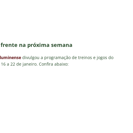
TAS
ve mudanças, Fluminense anuncia escalação para o clássico
a X Chapecoense — 22ª rodada do Brasileirão 2026: Palpites, Odds
STAS
a frente na próxima semana
Atlético-MG — 22ª rodada do Brasileirão 2026: Palpites, Odds e
luminense
divulgou a programação de treinos e jogos do
TAS
16 a 22 de janeiro. Confira abaixo:
nse divulga relacionados para o clássico contra o Botafogo; veja a