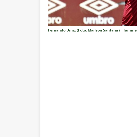
milionário que afundam o Flumi
[ 9 de agosto de 2026 ]
Zubeld
NOTÍCIAS
Fernando Diniz (Foto: Mailson Santana / Fluminen
[ 9 de agosto de 2026 ]
Zubeldí
finais
NOTÍCIAS
[ 8 de agosto de 2026 ]
Ganso 
outro clube no Brasileirão 202
[ 8 de agosto de 2026 ]
VÍDEO:
Fluminense
NOTÍCIAS
[ 8 de agosto de 2026 ]
Notas d
NOTÍCIAS
[ 8 de agosto de 2026 ]
Brasil
[ 8 de agosto de 2026 ]
Botafog