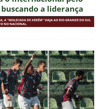
política e acendem sinal vermelho para fraude eleitoral
7 buscando a liderança
A, A "MOLECADA DE XERÉM" VIAJA AO RIO GRANDE DO SUL
o x Fluminense: onde assistir ao vivo, horário e escalações do
TO NO NACIONAL.
rão Feminino
NOTÍCIAS
nse fecha sede social às pressas nesta sexta-feira; saiba o motivo
olítica no Fluminense: Frente Ampla Tricolor publica análise dura
rcidas Organizadas e cooptação pela gestão
NOTÍCIAS
s da Premier League disputam Kauã Elias: joia revelada pelo
218 milhões e Tricolor mantém porcentagem
NOTÍCIAS
o x Fluminense: onde assistir ao vivo, horário e escalações do
NOTÍCIAS
olítica no Fluminense: Ademar Arrais publica carta aberta e cobra