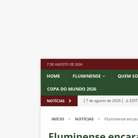
7 DE AGOSTO DE 2026
HOME
FLUMINENSE
QUEM S
COPA DO MUNDO 2026
[ 7 de agosto de 2026 ]
⚠️ EDIT
NOTÍCIAS
dispara Vinicius Toledo
COL
INÍCIO
NOTÍCIAS
Fluminense encara 
[ 7 de agosto de 2026 ]
Flumine
[ 7 de agosto de 2026 ]
ALERTA
Fluminense encara