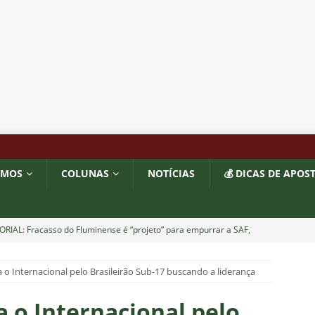
OMOS
COLUNAS
NOTÍCIAS
💰 DICAS DE APOS
ORIAL: Fracasso do Fluminense é “projeto” para empurrar a SAF,
UNAS
o Internacional pelo Brasileirão Sub-17 buscando a liderança
nse faz anúncio sobre o futuro do volante Ruan Sales
NOTÍCIAS
 DEMOCRÁTICO: Especulações sobre “candidato tampão” no
 o Internacional pelo