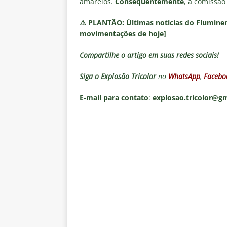
amarelos.
Consequentemente
, a comissão
⚠️
PLANTÃO:
Últimas notícias do Fluminen
movimentações de hoje]
Compartilhe o artigo em suas redes sociais!
Siga o
Explosão Tricolor
no
WhatsApp
,
Facebo
E-mail para contato
:
explosao.tricolor@g