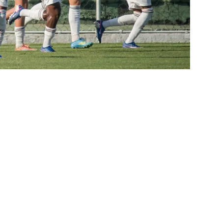
rnalistas sobre a gestão Mário Bittencourt
NOTÍCIAS
 da bola: Futuro de Luiz Henrique, ex-Fluminense, pode sofrer
acabou”: Lindinor Larangeira detona gestão do Fluminense, aponta
a saídas de Zubeldía, Mário e Angioni
COLUNAS
res do Fluminense se incomodam com escolhas de Zubeldía
união no CT, diretoria do Fluminense define futuro de Zubeldía
ado no Fluminense, Fabinho tem saída anunciada pelo Al-Ittihad e
IAS
o milionário! Veja quanto o Fluminense deixou de arrecadar após
2026
NOTÍCIAS