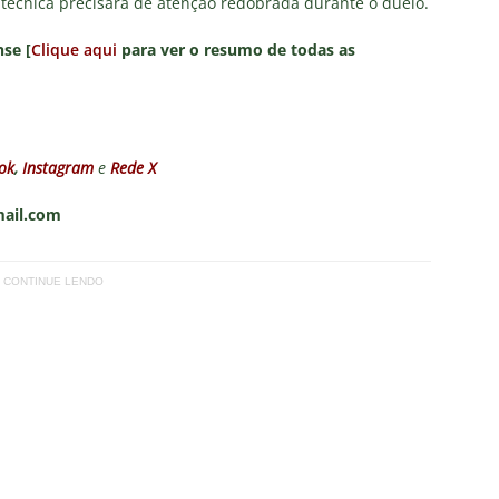
 técnica precisará de atenção redobrada durante o duelo.
se [
Clique aqui
para ver o resumo de todas as
ok
,
Instagram
e
Rede X
mail.com
CONTINUE LENDO