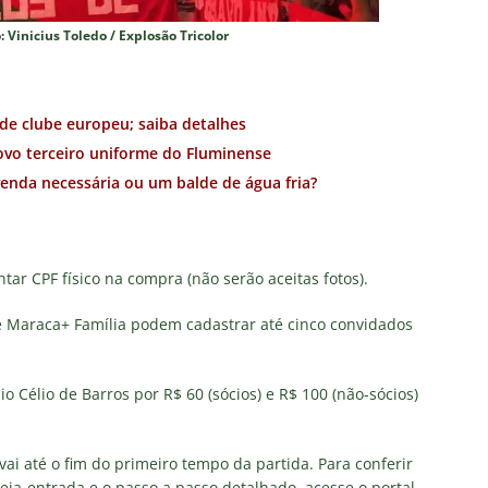
 Vinicius Toledo / Explosão Tricolor
de clube europeu; saiba detalhes
novo terceiro uniforme do Fluminense
venda necessária ou um balde de água fria?
tar CPF físico na compra (não serão aceitas fotos).
e Maraca+ Família podem cadastrar até cinco convidados
o Célio de Barros por R$ 60 (sócios) e R$ 100 (não-sócios)
vai até o fim do primeiro tempo da partida. Para conferir
ia-entrada e o passo a passo detalhado, acesse o portal