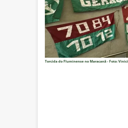
pela Copa do Brasil 2026
NO
[ 5 de agosto de 2026 ]
Flumine
Estatísticas
DICAS DE APOS
[ 5 de agosto de 2026 ]
Saiu a 
pela Copa do Brasil
NOTÍCIA
[ 5 de agosto de 2026 ]
Grêmio 
Estatísticas
DICAS DE APOS
Torcida do Fluminense no Maracanã - Foto: Vinici
[ 5 de agosto de 2026 ]
Análise
no tempo normal e os pontos de
[ 5 de agosto de 2026 ]
Casa ch
Vasco
NOTÍCIAS
[ 5 de agosto de 2026 ]
Flumin
NOTÍCIAS