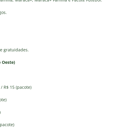
gos.
de gratuidades.
e Oeste)
 / R$ 15 (pacote)
ote)
)
(pacote)