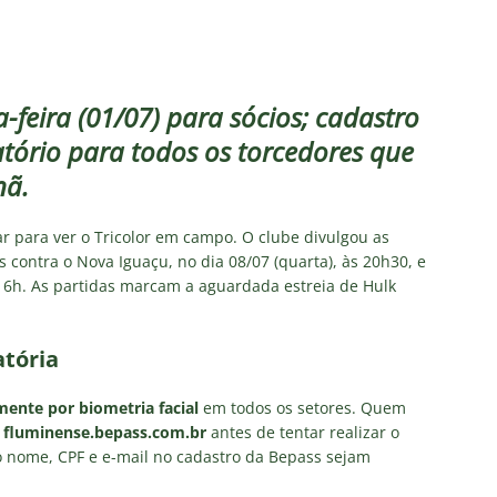
o X Chapecoense — Oitavas Copa do Brasil 2026: Palpites, Odds e
TAS
 GERAL! Maracanã vai lotar na Copa do Brasil: CET-Rio monta
feira (01/07) para sócios; cadastro
ueios para Fluminense x Vasco
NOTÍCIAS
atório para todos os torcedores que
 Caldeirão e Decisão! Fluminense encara o Vasco no Maracanã por
nã.
pa do Brasil: veja a análise completa
NOTÍCIAS
 Xerém, Luiz Henrique fica perto de reforçar outro rival do
r para ver o Tricolor em campo. O clube divulgou as
 contra o Nova Iguaçu, no dia 08/07 (quarta), às 20h30, e
 16h. As partidas marcam a aguardada estreia de Hulk
firma paralisação do futebol brasileiro durante a Copa do Mundo
atória
mente por biometria facial
em todos os setores. Quem
r
fluminense.bepass.com.br
antes de tentar realizar o
o nome, CPF e e-mail no cadastro da Bepass sejam