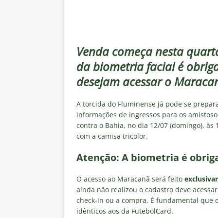
[ 5 de agosto de 2026 ]
Cruzeir
Estatísticas
DICAS DE APOS
[ 5 de agosto de 2026 ]
ALERTA
Venda começa nesta quarta-
megaoperação e antecipa bloq
da biometria facial é obrig
[ 5 de agosto de 2026 ]
Dia de
desejam acessar o Maraca
vaga nas quartas de final da Co
[ 5 de agosto de 2026 ]
Cria de
A torcida do Fluminense já pode se prepara
informações de ingressos para os amistosos
Fluminense
NOTÍCIAS
contra o Bahia, no dia 12/07 (domingo), às
[ 5 de agosto de 2026 ]
CBF con
com a camisa tricolor.
Feminina de 2027
NOTÍCIAS
Atenção: A biometria é obrig
O acesso ao Maracanã será feito
exclusiva
ainda não realizou o cadastro deve acessa
check-in ou a compra. É fundamental que 
idênticos aos da FutebolCard.