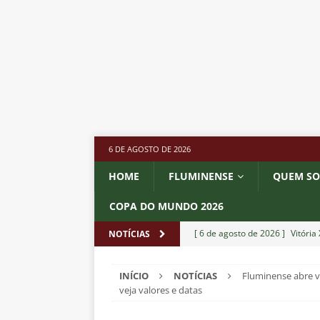
6 DE AGOSTO DE 2026
HOME
FLUMINENSE
QUEM S
COPA DO MUNDO 2026
[ 6 de agosto de 2026 ]
Vitória
NOTÍCIAS
Estatísticas
DICAS DE APOS
INÍCIO
NOTÍCIAS
Fluminense abre v
[ 6 de agosto de 2026 ]
Após e
veja valores e datas
demissão de Zubeldía
NOTÍC