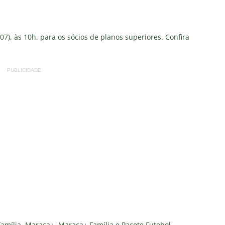
7), às 10h, para os sócios de planos superiores. Confira
PUBLICIDADE
mília, Maraca+, Maraca+ Família e Pacote Futebol.