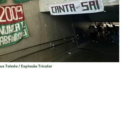
TÍCIAS
nse X Vasco — Oitavas Copa do Brasil 2026: Palpites, Odds e
TAS
lista! Fluminense divulga relacionados para decisão contra o Vasco
S
X Mirassol — Oitavas Copa do Brasil 2026: Palpites, Odds e
TAS
us Toledo / Explosão Tricolor
 de Vinicius Toledo: A obrigação do Fluminense em vencer o Vasco
 alerta no meio-campo tricolor
COLUNAS
eia! Veja a nova parcial de ingressos vendidos para Fluminense x
ense anuncia novidade no Maracanã para o clássico contra o Vasco