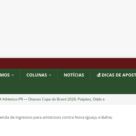
OMOS
COLUNAS
NOTÍCIAS
💰 DICAS DE APOS
 X Athletico-PR — Oitavas Copa do Brasil 2026: Palpites, Odds e
TAS
enda de ingressos para amistosos contra Nova Iguaçu e Bahia;
liminação, torcedores do Fluminense detonam diretoria e pedem
IAS