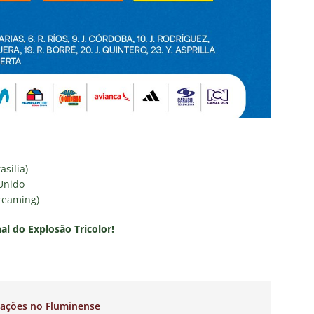
sília)
Unido
treaming)
nal do Explosão Tricolor!
sações no Fluminense