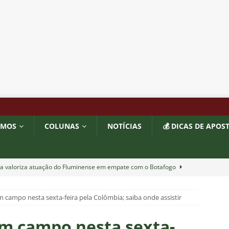
OMOS
COLUNAS
NOTÍCIAS
💰 DICAS DE APOS
ía valoriza atuação do Fluminense em empate com o Botafogo
m campo nesta sexta-feira pela Colômbia; saiba onde assistir
completa 13 jogos pelo Fluminense e não pode mais defender
6
NOTÍCIAS
em campo nesta sexta-