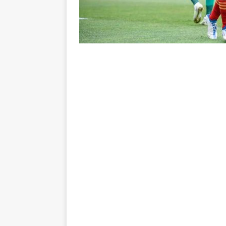
[ 8 de agosto de 2026 ]
Flumine
lista
NOTÍCIAS
[ 8 de agosto de 2026 ]
Grêmio 
Estatísticas
DICAS DE APOS
[ 8 de agosto de 2026 ]
Jornali
contra o Botafogo; veja o time
[ 8 de agosto de 2026 ]
Liberta
oitavas de final
NOTÍCIAS
[ 8 de agosto de 2026 ]
Especia
Fluminense
NOTÍCIAS
[ 8 de agosto de 2026 ]
Botafog
no Nilton Santos
NOTÍCIAS
[ 8 de agosto de 2026 ]
Onde as