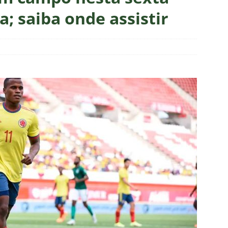
 Veja os melhores momentos do empate entre Botafogo e
a; saiba onde assistir
as atuações: Botafogo 1 x 1 Fluminense – Brasileirão 2026
eirão 2026: Fluminense busca empate com o Botafogo
NOTÍCIAS
o X Fluminense — 22ª rodada do Brasileirão 2026: Palpites, Odds e
TAS
ve mudanças, Fluminense anuncia escalação para o clássico
a X Chapecoense — 22ª rodada do Brasileirão 2026: Palpites, Odds
STAS
Atlético-MG — 22ª rodada do Brasileirão 2026: Palpites, Odds e
TAS