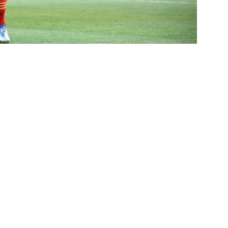
nse divulga relacionados para o clássico contra o Botafogo; veja a
X São Paulo — 22ª rodada do Brasileirão 2026: Palpites, Odds e
TAS
sta revela que Fluminense deve ter escalação bastante modificada
NOTÍCIAS
dores: Fluminense define mudanças na lista de inscritos para as
listas do GE cravam favoritismo absoluto do Botafogo contra o
o x Fluminense: Previsão do tempo indica noite quente e abafada
sistir aos jogos da 22ª rodada do Brasileirão 2026: confira a tabela