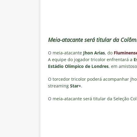
de transmissão
NOTÍCIAS
[ 8 de agosto de 2026 ]
Botafog
Vinicius Toledo para o Clássico
[ 8 de agosto de 2026 ]
OLHO N
Meia-atacante será titular da Colôm
Independiente Rivadavia vence
O meia-atacante
Jhon Arias
, do
Fluminens
[ 7 de agosto de 2026 ]
REFORÇ
A equipe do jogador tricolor enfrentará a
E
NOTÍCIAS
Estádio Olímpico de Londres
, em amistoso
[ 7 de agosto de 2026 ]
⚠️ EDI
O torcedor tricolor poderá acompanhar Jh
Fluminense, por Vinicius Toled
streaming
Star+
.
O meia-atacante será titular da Seleção Co