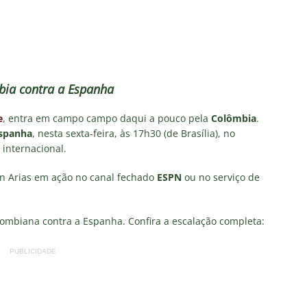
o x Fluminense: onde assistir, horário, escalações e o palpite do
 Vovô
NOTÍCIAS
O RIVAL! Próximo adversário do Fluminense na Libertadores,
bia contra a Espanha
 com show de Alex Arce
NOTÍCIAS
e
, entra em campo campo daqui a pouco pela
Colômbia
.
O? Fluminense apresenta proposta por atacante do Sport
spanha
, nesta sexta-feira, às 17h30 (de Brasília), no
 internacional.
TORIAL: John Kennedy fora da temporada é um duro golpe para o
on Arias em ação no canal fechado
ESPN
ou no serviço de
o
COLUNAS
lombiana contra a Espanha. Confira a escalação completa:
PUBLICIDADE