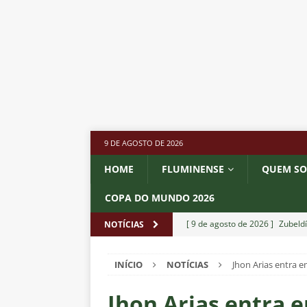
9 DE AGOSTO DE 2026
HOME
FLUMINENSE
QUEM S
COPA DO MUNDO 2026
[ 9 de agosto de 2026 ]
Zubeld
NOTÍCIAS
NOTÍCIAS
INÍCIO
NOTÍCIAS
Jhon Arias entra e
[ 8 de agosto de 2026 ]
Ganso 
outro clube no Brasileirão 202
Jhon Arias entra 