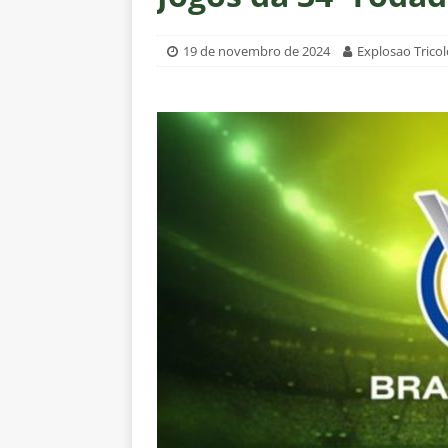
[ 6 de agosto de 2026 ]
Após re
NOTÍCIAS
19 de novembro de 2024
Explosao Tricol
[ 6 de agosto de 2026 ]
Especul
fica livre no mercado
NOTÍC
[ 6 de agosto de 2026 ]
Prejuíz
eliminação na Copa do Brasil 
[ 6 de agosto de 2026 ]
Felipe
NOTÍCIAS
[ 6 de agosto de 2026 ]
Corinth
e Estatísticas
DICAS DE APO
[ 6 de agosto de 2026 ]
“Assass
Fluminense para o Vasco e cobra
[ 6 de agosto de 2026 ]
Vitória