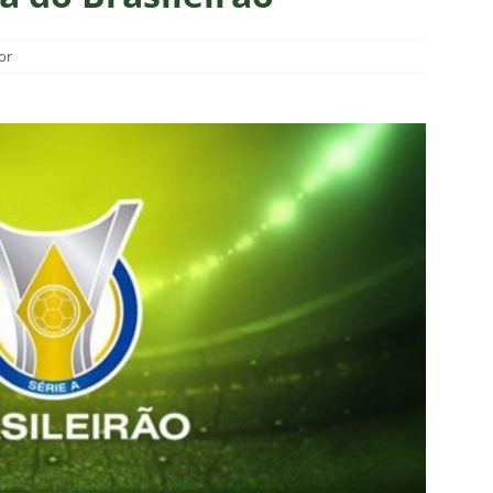
união no CT, diretoria do Fluminense define futuro de Zubeldía
or
ado no Fluminense, Fabinho tem saída anunciada pelo Al-Ittihad e
IAS
o milionário! Veja quanto o Fluminense deixou de arrecadar após
2026
NOTÍCIAS
 Melo detona postura do Fluminense em derrota para o Vasco
ians X Internacional — Oitavas Copa do Brasil 2026: Palpites, Odds
STAS
inato da alma do torcedor”: Vinicius Toledo detona eliminação do
 “olho da rua” para diretoria e Zubeldía
COLUNAS
 X Athletico-PR — Oitavas Copa do Brasil 2026: Palpites, Odds e