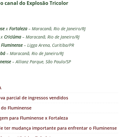
no canal do E
xplosão Tricolor
nse
x
Fortaleza
– Maracanã, Rio de Janeiro/RJ
x
Criciúma
– Maracanã, Rio de Janeiro/RJ
x
Fluminense
– Ligga Arena, Curitiba/PR
abá
– Maracanã, Rio de Janeiro/RJ
inense
– Allianz Parque, São Paulo/SP
A
va parcial de ingressos vendidos
 do Fluminense
agem para Fluminense x Fortaleza
ode ter mudança importante para enfrentar o Fluminense