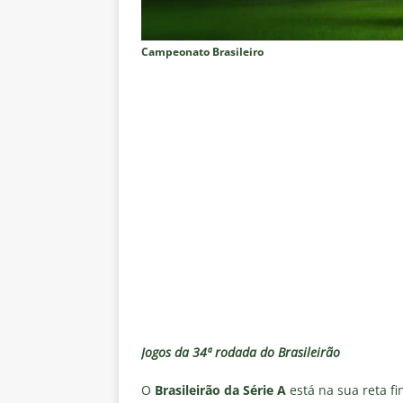
Estatísticas
DICAS DE APOS
[ 6 de agosto de 2026 ]
Após e
Campeonato Brasileiro
demissão de Zubeldía
NOTÍC
[ 6 de agosto de 2026 ]
John Ke
atacante
NOTÍCIAS
[ 6 de agosto de 2026 ]
Zubeld
clube
NOTÍCIAS
[ 6 de agosto de 2026 ]
Flumine
“grande Libertadores”
NOTÍC
[ 6 de agosto de 2026 ]
Zubeld
e Savarino
NOTÍCIAS
[ 6 de agosto de 2026 ]
Zubeldí
Jogos da 34ª rodada do Brasileirão
NOTÍCIAS
O
Brasileirão da Série A
está na sua reta fi