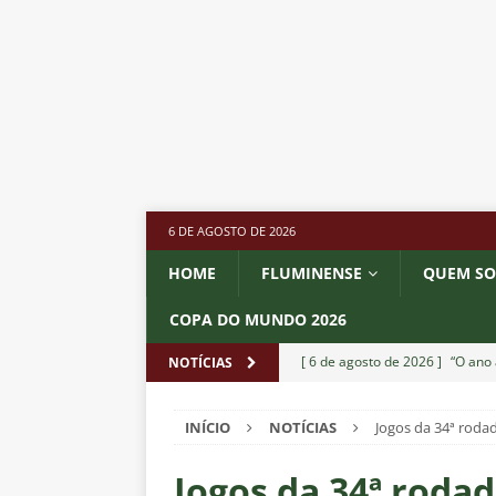
6 DE AGOSTO DE 2026
HOME
FLUMINENSE
QUEM S
COPA DO MUNDO 2026
[ 6 de agosto de 2026 ]
“O ano 
NOTÍCIAS
paralisia de Montenegro e cobr
INÍCIO
NOTÍCIAS
Jogos da 34ª rodad
[ 6 de agosto de 2026 ]
Jogado
NOTÍCIAS
Jogos da 34ª rodad