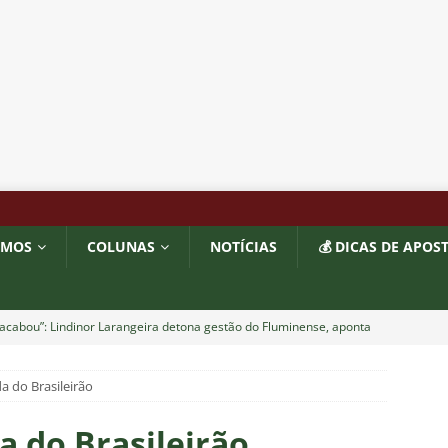
OMOS
COLUNAS
NOTÍCIAS
💰 DICAS DE APOS
acabou”: Lindinor Larangeira detona gestão do Fluminense, aponta
a saídas de Zubeldía, Mário e Angioni
COLUNAS
a do Brasileirão
res do Fluminense se incomodam com escolhas de Zubeldía
a do Brasileirão