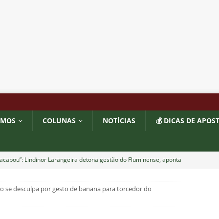
OMOS
COLUNAS
NOTÍCIAS
💰 DICAS DE APOS
acabou”: Lindinor Larangeira detona gestão do Fluminense, aponta
a saídas de Zubeldía, Mário e Angioni
COLUNAS
 se desculpa por gesto de banana para torcedor do
res do Fluminense se incomodam com escolhas de Zubeldía