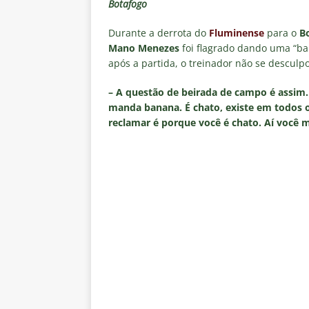
[ 6 de agosto de 2026 ]
Notas d
Botafogo
NOTÍCIAS
Durante a derrota do
Fluminense
para o
B
Mano Menezes
foi flagrado dando uma “ba
[ 5 de agosto de 2026 ]
Mais u
após a partida, o treinador não se desculp
do Brasil 2026
NOTÍCIAS
– A questão de beirada de campo é assim.
[ 5 de agosto de 2026 ]
Fortale
manda banana. É chato, existe em todos o
Estatísticas
DICAS DE APOS
reclamar é porque você é chato. Aí você
[ 5 de agosto de 2026 ]
Flumine
pela Copa do Brasil 2026
NO
[ 5 de agosto de 2026 ]
Flumine
Estatísticas
DICAS DE APOS