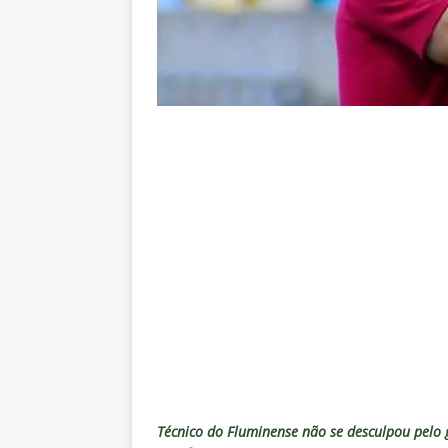
Estatísticas
DICAS DE APOS
[ 6 de agosto de 2026 ]
Após e
demissão de Zubeldía
NOTÍC
[ 6 de agosto de 2026 ]
John Ke
atacante
NOTÍCIAS
[ 6 de agosto de 2026 ]
Zubeld
clube
NOTÍCIAS
[ 6 de agosto de 2026 ]
Flumine
“grande Libertadores”
NOTÍC
[ 6 de agosto de 2026 ]
Zubeld
e Savarino
NOTÍCIAS
[ 6 de agosto de 2026 ]
Zubeldí
NOTÍCIAS
Técnico do Fluminense não se desculpou pelo g