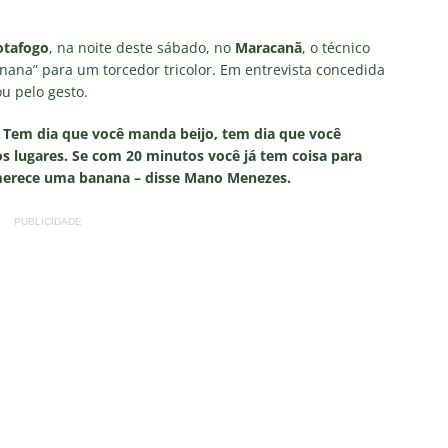
as atuações: Fluminense 1 x 3 Vasco – Copa do Brasil 2026
otafogo
, na noite deste sábado, no
Maracanã
, o técnico
nana” para um torcedor tricolor. Em entrevista concedida
m vexame! Fluminense perde para o Vasco e se despede da Copa
ou pelo gesto.
 Tem dia que você manda beijo, tem dia que você
za X Palmeiras — Oitavas Copa do Brasil 2026: Palpites, Odds e
s lugares. Se com 20 minutos você já tem coisa para
TAS
 merece uma banana – disse Mano Menezes.
nse anuncia escalação para confronto decisivo contra o Vasco
PUBLICIDADE
TÍCIAS
nse X Vasco — Oitavas Copa do Brasil 2026: Palpites, Odds e
TAS