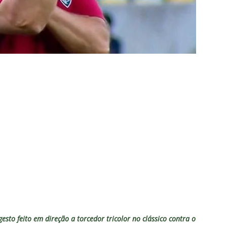
TAS
liminação, torcedores do Fluminense detonam diretoria e pedem
IAS
nnedy vira grande preocupação no Fluminense; saiba a situação do
ía responde se diretoria do Fluminense garantiu permanência no
nse: Zubeldía pede voto de confiança da torcida e promete
IAS
ía surpreende ao analisar queda de desempenho de Lucho Acosta
a aponta principal responsável pela eliminação do Fluminense
esto feito em direção a torcedor tricolor no clássico contra o