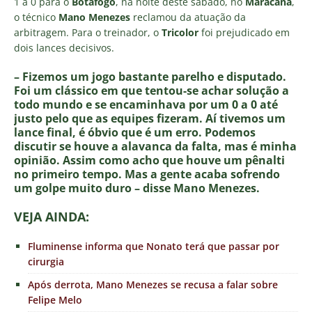
1 a 0 para o
Botafogo
, na noite deste sábado, no
Maracanã
,
o técnico
Mano Menezes
reclamou da atuação da
arbitragem. Para o treinador, o
Tricolor
foi prejudicado em
dois lances decisivos.
– Fizemos um jogo bastante parelho e disputado.
Foi um clássico em que tentou-se achar solução a
todo mundo e se encaminhava por um 0 a 0 até
justo pelo que as equipes fizeram. Aí tivemos um
lance final, é óbvio que é um erro. Podemos
discutir se houve a alavanca da falta, mas é minha
opinião. Assim como acho que houve um pênalti
no primeiro tempo. Mas a gente acaba sofrendo
um golpe muito duro – disse Mano Menezes.
VEJA AINDA:
Fluminense informa que Nonato terá que passar por
cirurgia
Após derrota, Mano Menezes se recusa a falar sobre
Felipe Melo