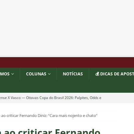
OMOS
COLUNAS
NOTÍCIAS
💰 DICAS DE APOS
nse X Vasco — Oitavas Copa do Brasil 2026: Palpites, Odds e
TAS
 ao criticar Fernando Diniz: “Cara mais nojento e chato”
lista! Fluminense divulga relacionados para decisão contra o Vasco
S
 ao criticar Fernando