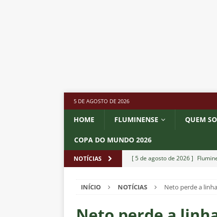
5 DE AGOSTO DE 2026
HOME
FLUMINENSE
QUEM S
COPA DO MUNDO 2026
[ 5 de agosto de 2026 ]
Flumine
NOTÍCIAS
Estatísticas
DICAS DE APOS
INÍCIO
NOTÍCIAS
Neto perde a linha
[ 5 de agosto de 2026 ]
Saiu a 
pela Copa do Brasil
NOTÍCIA
Neto perde a linha