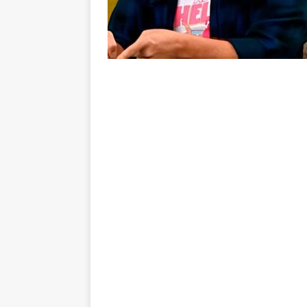
vaga nas quartas de final da Co
[ 5 de agosto de 2026 ]
Cria de
Fluminense
NOTÍCIAS
[ 5 de agosto de 2026 ]
CBF con
Feminina de 2027
NOTÍCIAS
[ 4 de agosto de 2026 ]
Alerta 
Fluminense x Vasco pela Copa 
[ 4 de agosto de 2026 ]
Roger 
NOTÍCIAS
[ 4 de agosto de 2026 ]
Remo X 
Estatísticas
DICAS DE APOS
[ 4 de agosto de 2026 ]
Jornali
clássico contra o Vasco
NOTÍ