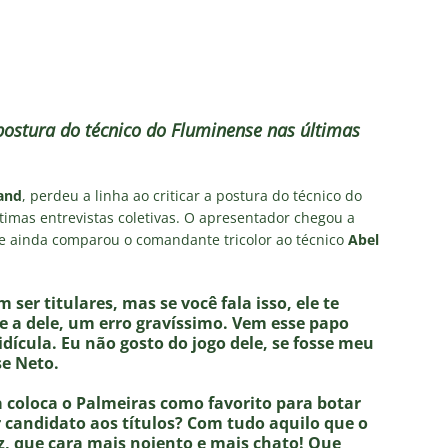
us Montenegro dá declaração polêmica sobre SAF do Fluminense
s, do Fluminense, entra na mira do Zenit, da Rússia
NOTÍCIAS
el escalação: Vasco terá mudanças para enfrentar o Fluminense
postura do técnico do Fluminense nas últimas
nse recebe boas notícias em último treino antes da decisão contra
and
, perdeu a linha ao criticar a postura do técnico do
ltimas entrevistas coletivas. O apresentador chegou a
Ele ainda comparou o comandante tricolor ao técnico
Abel
o: A incompatibilidade de Zubeldía com o Fluminense
COLUNAS
er titulares, mas se você fala isso, ele te
e a dele, um erro gravíssimo. Vem esse papo
idícula. Eu não gosto do jogo dele, se fosse meu
se Neto.
a coloca o Palmeiras como favorito para botar
 candidato aos títulos? Com tudo aquilo que o
z, que cara mais nojento e mais chato! Que