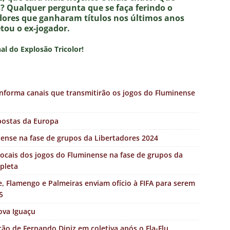
? Qualquer pergunta que se faça ferindo o
adores que ganharam títulos nos últimos anos
tou o ex-jogador.
nal do Explosão Tricolor!
nforma canais que transmitirão os jogos do Fluminense
postas da Europa
inense na fase de grupos da Libertadores 2024
locais dos jogos do Fluminense na fase de grupos da
mpleta
 Flamengo e Palmeiras enviam ofício à FIFA para serem
5
ova Iguaçu
ção de Fernando Diniz em coletiva após o Fla-Flu