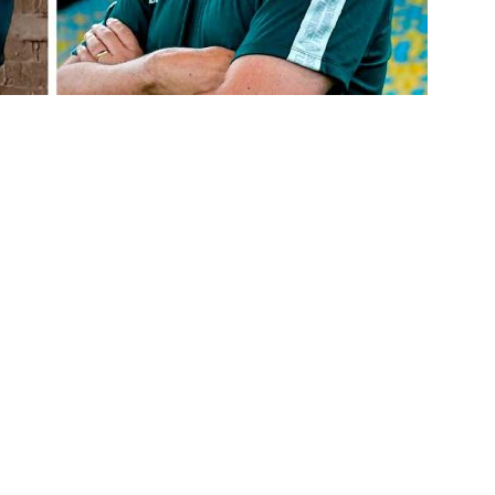
pa do Brasil: veja a análise completa
NOTÍCIAS
 Xerém, Luiz Henrique fica perto de reforçar outro rival do
firma paralisação do futebol brasileiro durante a Copa do Mundo
no Rio: Prefeitura decreta Estágio 2 por ventos fortes antes de
do Brasil
NOTÍCIAS
Flores detona falta de espaço para Moleques de Xerém
Santos — Oitavas Copa do Brasil 2026: Palpites, Odds e
TAS
sta aponta tendência sobre a escalação do Fluminense para o
CIAS