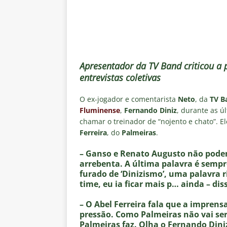
[ 4 de agosto de 2026 ]
Matthe
NOTÍCIAS
[ 4 de agosto de 2026 ]
Hércule
[ 4 de agosto de 2026 ]
Prováv
Apresentador da TV Band criticou a 
NOTÍCIAS
entrevistas coletivas
[ 4 de agosto de 2026 ]
Flumine
O ex-jogador e comentarista
Neto
, da
TV B
o Vasco
NOTÍCIAS
Fluminense
,
Fernando Diniz
, durante as ú
chamar o treinador de “nojento e chato”. 
[ 4 de agosto de 2026 ]
Opiniã
Ferreira
, do
Palmeiras
.
– Ganso e Renato Augusto não podem s
arrebenta. A última palavra é sempr
furado de ‘Dinizismo’, uma palavra r
time, eu ia ficar mais p… ainda – dis
– O Abel Ferreira fala que a imprens
pressão. Como Palmeiras não vai ser
Palmeiras faz. Olha o Fernando Dini