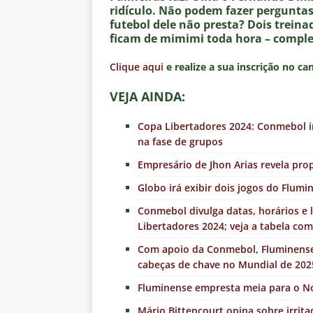
ridículo. Não podem fazer perguntas
futebol dele não presta? Dois trein
ficam de mimimi toda hora – comple
Clique aqui
e realize a sua inscrição no ca
VEJA AINDA:
Copa Libertadores 2024: Conmebol i
na fase de grupos
Empresário de Jhon Arias revela pro
Globo irá exibir dois jogos do Flum
Conmebol divulga datas, horários e 
Libertadores 2024; veja a tabela co
Com apoio da Conmebol, Fluminense,
cabeças de chave no Mundial de 202
Fluminense empresta meia para o N
Mário Bittencourt opina sobre irrita