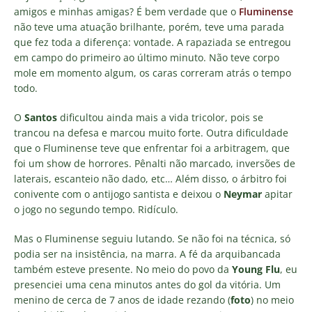
amigos e minhas amigas? É bem verdade que o
Fluminense
não teve uma atuação brilhante, porém, teve uma parada
que fez toda a diferença: vontade. A rapaziada se entregou
em campo do primeiro ao último minuto. Não teve corpo
mole em momento algum, os caras correram atrás o tempo
todo.
O
Santos
dificultou ainda mais a vida tricolor, pois se
trancou na defesa e marcou muito forte. Outra dificuldade
que o Fluminense teve que enfrentar foi a arbitragem, que
foi um show de horrores. Pênalti não marcado, inversões de
laterais, escanteio não dado, etc… Além disso, o árbitro foi
conivente com o antijogo santista e deixou o
Neymar
apitar
o jogo no segundo tempo. Ridículo.
Mas o Fluminense seguiu lutando. Se não foi na técnica, só
podia ser na insistência, na marra. A fé da arquibancada
também esteve presente. No meio do povo da
Young Flu
, eu
presenciei uma cena minutos antes do gol da vitória. Um
menino de cerca de 7 anos de idade rezando (
foto
) no meio