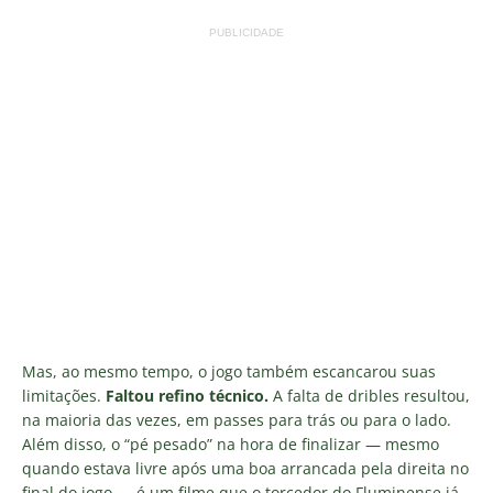
PUBLICIDADE
Mas, ao mesmo tempo, o jogo também escancarou suas
limitações.
Faltou refino técnico.
A falta de dribles resultou,
na maioria das vezes, em passes para trás ou para o lado.
Além disso, o “pé pesado” na hora de finalizar — mesmo
quando estava livre após uma boa arrancada pela direita no
final do jogo — é um filme que o torcedor do Fluminense já