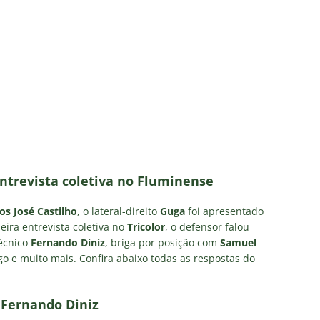
olítica no Fluminense: Frente Ampla Tricolor publica análise dura
rcidas Organizadas e cooptação pela gestão
NOTÍCIAS
irão 2026: CBF divulga arbitragem para Botafogo x Fluminense
inense, Fabinho toma decisão após saída do Al-Ittihad
s da Premier League disputam Kauã Elias: joia revelada pelo
218 milhões e Tricolor mantém porcentagem
NOTÍCIAS
ntrevista coletiva no Fluminense
o x Fluminense: onde assistir ao vivo, horário e escalações do
os José Castilho
, o lateral-direito
Guga
foi apresentado
NOTÍCIAS
eira entrevista coletiva no
Tricolor
, o defensor falou
técnico
Fernando Diniz
, briga por posição com
Samuel
ogo e muito mais. Confira abaixo todas as respostas do
 Fernando Diniz