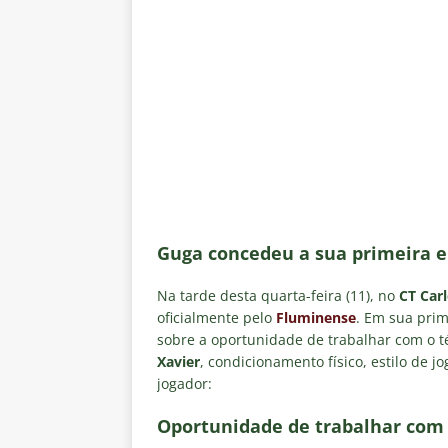
[ 7 de agosto de 2026 ]
Crise p
sobre a “decomposição” das To
[ 7 de agosto de 2026 ]
Brasile
NOTÍCIAS
[ 7 de agosto de 2026 ]
Ex-Flum
NOTÍCIAS
[ 7 de agosto de 2026 ]
Gigante
Fluminense é avaliada em R$ 
Guga concedeu a sua primeira e
[ 7 de agosto de 2026 ]
Botafog
Na tarde desta quarta-feira (11), no
CT Carl
clássico pelo Brasileirão 2026
oficialmente pelo
Fluminense
. Em sua prim
sobre a oportunidade de trabalhar com o 
Xavier
, condicionamento físico, estilo de j
jogador:
Oportunidade de trabalhar com