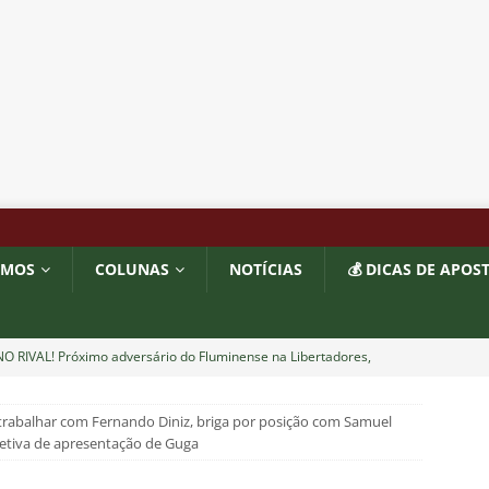
OMOS
COLUNAS
NOTÍCIAS
💰 DICAS DE APOS
O RIVAL! Próximo adversário do Fluminense na Libertadores,
 com show de Alex Arce
NOTÍCIAS
rabalhar com Fernando Diniz, briga por posição com Samuel
O? Fluminense apresenta proposta por atacante do Sport
coletiva de apresentação de Guga