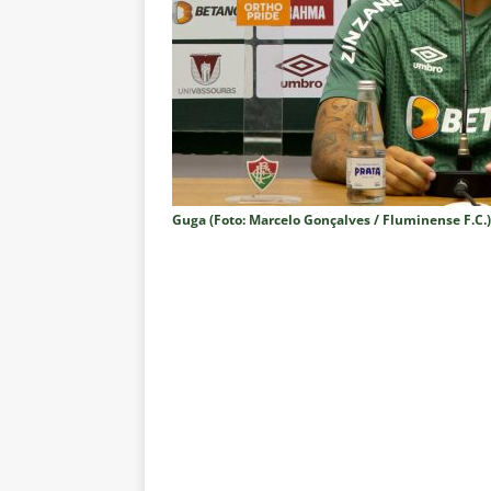
NOTÍCIAS
[ 7 de agosto de 2026 ]
⚠️ EDIT
dispara Vinicius Toledo
COL
[ 7 de agosto de 2026 ]
Flumine
[ 7 de agosto de 2026 ]
Mercad
negociações com o Flamengo
Guga (Foto: Marcelo Gonçalves / Fluminense F.C.)
[ 7 de agosto de 2026 ]
ALERTA
Fluminense revelam toxicidade 
COLUNAS
[ 7 de agosto de 2026 ]
Botafog
clássico decisivo pelo Brasilei
[ 7 de agosto de 2026 ]
Flumine
real
NOTÍCIAS