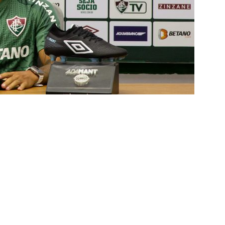
ORIAL: Fracasso do Fluminense é “projeto” para empurrar a SAF,
UNAS
nse faz anúncio sobre o futuro do volante Ruan Sales
NOTÍCIAS
o da bola: Estafe de Luiz Henrique informa encerramento de
NOTÍCIAS
 DEMOCRÁTICO: Especulações sobre “candidato tampão” no
política e acendem sinal vermelho para fraude eleitoral
o x Fluminense: onde assistir ao vivo, horário e escalações do
rão Feminino
NOTÍCIAS
nse fecha sede social às pressas nesta sexta-feira; saiba o motivo