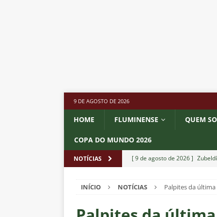
9 DE AGOSTO DE 2026
HOME
FLUMINENSE
QUEM S
COPA DO MUNDO 2026
[ 9 de agosto de 2026 ]
Zubeld
NOTÍCIAS
NOTÍCIAS
INÍCIO
NOTÍCIAS
Palpites da últim
[ 8 de agosto de 2026 ]
Ganso 
outro clube no Brasileirão 202
Palpites da últim