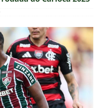
 Veja os melhores momentos do empate entre Botafogo e
r
as atuações: Botafogo 1 x 1 Fluminense – Brasileirão 2026
eirão 2026: Fluminense busca empate com o Botafogo
NOTÍCIAS
o X Fluminense — 22ª rodada do Brasileirão 2026: Palpites, Odds e
TAS
ve mudanças, Fluminense anuncia escalação para o clássico
a X Chapecoense — 22ª rodada do Brasileirão 2026: Palpites, Odds
STAS
Atlético-MG — 22ª rodada do Brasileirão 2026: Palpites, Odds e
TAS