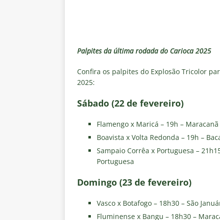
de transmissão
NOTÍCIAS
[ 8 de agosto de 2026 ]
Botafog
Vinicius Toledo para o Clássico
Palpites da última rodada do Carioca 2025
[ 8 de agosto de 2026 ]
OLHO N
Independiente Rivadavia vence
Confira os palpites do Explosão Tricolor p
2025:
[ 7 de agosto de 2026 ]
REFORÇ
NOTÍCIAS
Sábado (22 de fevereiro)
[ 7 de agosto de 2026 ]
⚠️ EDI
Flamengo x Maricá – 19h – Maracanã
Fluminense, por Vinicius Toled
Boavista x Volta Redonda – 19h – Bac
Sampaio Corrêa x Portuguesa – 21h15
Portuguesa
Domingo (23 de fevereiro)
Vasco x Botafogo – 18h30 – São Januá
Fluminense x Bangu – 18h30 – Mara