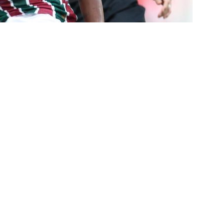
nse divulga relacionados para o clássico contra o Botafogo; veja a
X São Paulo — 22ª rodada do Brasileirão 2026: Palpites, Odds e
TAS
sta revela que Fluminense deve ter escalação bastante modificada
NOTÍCIAS
dores: Fluminense define mudanças na lista de inscritos para as
listas do GE cravam favoritismo absoluto do Botafogo contra o
o x Fluminense: Previsão do tempo indica noite quente e abafada
sistir aos jogos da 22ª rodada do Brasileirão 2026: confira a tabela