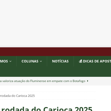
OMOS
COLUNAS
NOTÍCIAS
💰 DICAS DE APOS
ía valoriza atuação do Fluminense em empate com o Botafogo
a rodada do Carioca 2025
completa 13 jogos pelo Fluminense e não pode mais defender
6
NOTÍCIAS
a rodada do Carioca 2025