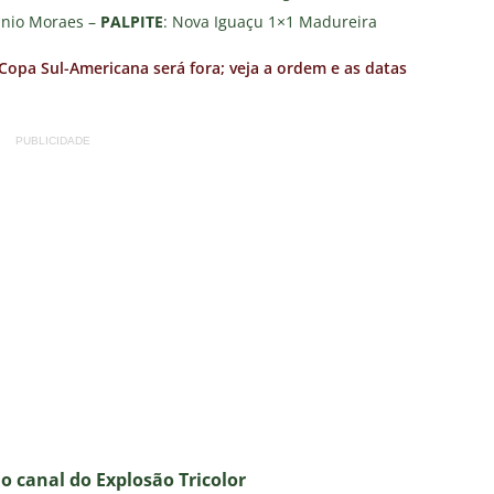
ânio Moraes –
PALPITE
: Nova Iguaçu 1×1 Madureira
Copa Sul-Americana será fora; veja a ordem e as datas
PUBLICIDADE
no canal do E
xplosão Tricolor