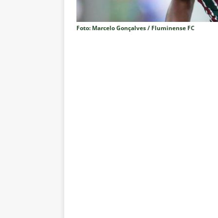
[ 8 de agosto de 2026 ]
Flumine
lista
NOTÍCIAS
Foto: Marcelo Gonçalves / Fluminense FC
[ 8 de agosto de 2026 ]
Grêmio 
Estatísticas
DICAS DE APOS
[ 8 de agosto de 2026 ]
Jornali
contra o Botafogo; veja o time
[ 8 de agosto de 2026 ]
Liberta
oitavas de final
NOTÍCIAS
[ 8 de agosto de 2026 ]
Especia
Fluminense
NOTÍCIAS
[ 8 de agosto de 2026 ]
Botafog
no Nilton Santos
NOTÍCIAS
[ 8 de agosto de 2026 ]
Onde as