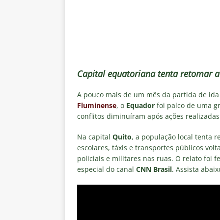
[ 5 de agosto de 2026 ]
CBF con
Feminina de 2027
NOTÍCIAS
[ 4 de agosto de 2026 ]
Alerta 
Fluminense x Vasco pela Copa 
[ 4 de agosto de 2026 ]
Roger 
Capital equatoriana tenta retomar 
NOTÍCIAS
A pouco mais de um mês da partida de ida 
[ 4 de agosto de 2026 ]
Remo X 
Fluminense
, o
Equador
foi palco de uma gr
conflitos diminuíram após ações realizadas
Estatísticas
DICAS DE APOS
[ 4 de agosto de 2026 ]
Jornali
Na capital
Quito
, a população local tenta 
escolares, táxis e transportes públicos vo
clássico contra o Vasco
NOTÍ
policiais e militares nas ruas. O relato foi f
especial do canal
CNN Brasil
. Assista abaix