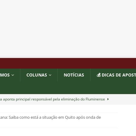
OMOS
COLUNAS
NOTÍCIAS
💰 DICAS DE APOS
a aponta principal responsável pela eliminação do Fluminense
ana: Saiba como está a situação em Quito após onda de
as atuações: Fluminense 1 x 3 Vasco – Copa do Brasil 2026