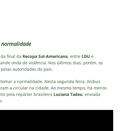
firma paralisação do futebol brasileiro durante a Copa do Mundo
no Rio: Prefeitura decreta Estágio 2 por ventos fortes antes de
do Brasil
NOTÍCIAS
Flores detona falta de espaço para Moleques de Xerém
a normalidade
da final da
Recopa Sul-Americana
, entre
LDU
e
Santos — Oitavas Copa do Brasil 2026: Palpites, Odds e
ande onda de violência. Nos últimos dias, porém, os
 pelas autoridades do país.
TAS
sta aponta tendência sobre a escalação do Fluminense para o
retomar a normalidade. Nesta segunda-feira, ônibus
ltaram a circular na cidade. Ao mesmo tempo, há menos
CIAS
eito pela repórter brasileira
Luciana Tadeu
, enviada
o: