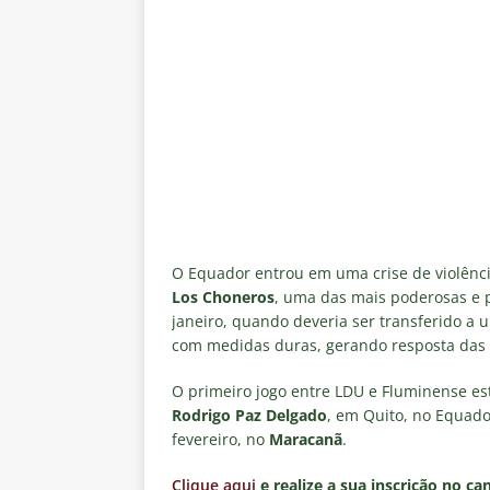
O Equador entrou em uma crise de violênc
Los Choneros
, uma das mais poderosas e p
janeiro, quando deveria ser transferido a
com medidas duras, gerando resposta das 
O primeiro jogo entre LDU e Fluminense es
Rodrigo Paz Delgado
, em Quito, no Equado
fevereiro, no
Maracanã
.
Clique aqui
e realize a sua inscrição no ca