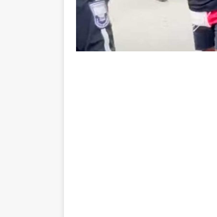
no tempo normal e os pontos de
[ 5 de agosto de 2026 ]
Casa ch
Vasco
NOTÍCIAS
[ 5 de agosto de 2026 ]
Flumin
NOTÍCIAS
[ 5 de agosto de 2026 ]
Cruzeir
Estatísticas
DICAS DE APOS
[ 5 de agosto de 2026 ]
ALERTA
megaoperação e antecipa bloq
[ 5 de agosto de 2026 ]
Dia de
vaga nas quartas de final da Co
[ 5 de agosto de 2026 ]
Cria de
Fluminense
NOTÍCIAS