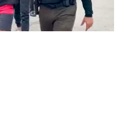
 alerta no meio-campo tricolor
COLUNAS
eia! Veja a nova parcial de ingressos vendidos para Fluminense x
ense anuncia novidade no Maracanã para o clássico contra o Vasco
o X Chapecoense — Oitavas Copa do Brasil 2026: Palpites, Odds e
TAS
 GERAL! Maracanã vai lotar na Copa do Brasil: CET-Rio monta
ueios para Fluminense x Vasco
NOTÍCIAS
 Caldeirão e Decisão! Fluminense encara o Vasco no Maracanã por
pa do Brasil: veja a análise completa
NOTÍCIAS
 Xerém, Luiz Henrique fica perto de reforçar outro rival do