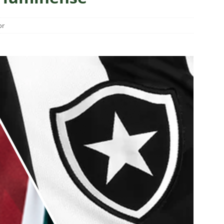
o x Fluminense: onde assistir, horário, escalações e o palpite do
 Vovô
NOTÍCIAS
or
O RIVAL! Próximo adversário do Fluminense na Libertadores,
 com show de Alex Arce
NOTÍCIAS
O? Fluminense apresenta proposta por atacante do Sport
TORIAL: John Kennedy fora da temporada é um duro golpe para o
o
COLUNAS
a testa mudanças no Fluminense para o clássico contra o
ção
NOTÍCIAS
ol divulga escala de arbitragem para Fluminense x Independiente
e: Fluminense revela resultados dos exames de John Kennedy