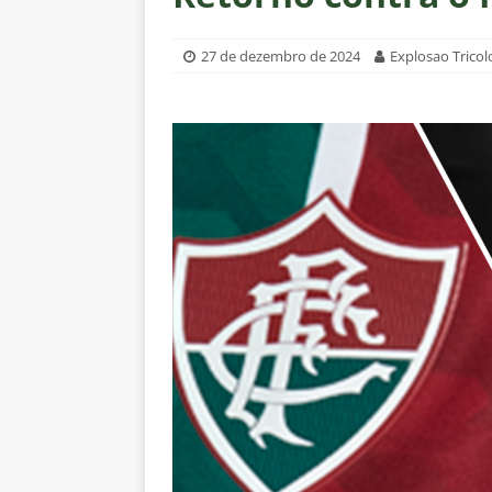
[ 8 de agosto de 2026 ]
Botafog
Vinicius Toledo para o Clássico
27 de dezembro de 2024
Explosao Tricol
[ 8 de agosto de 2026 ]
OLHO N
Independiente Rivadavia vence
[ 7 de agosto de 2026 ]
REFORÇ
NOTÍCIAS
[ 7 de agosto de 2026 ]
⚠️ EDI
Fluminense, por Vinicius Toled
[ 7 de agosto de 2026 ]
Zubeldí
Botafogo; veja provável escala
[ 7 de agosto de 2026 ]
Conmeb
Rivadavia
NOTÍCIAS
[ 7 de agosto de 2026 ]
Urgent