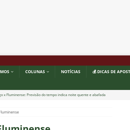
OMOS
COLUNAS
NOTÍCIAS
💰 DICAS DE APOS
o x Fluminense: Previsão do tempo indica noite quente e abafada
 Fluminense
sistir aos jogos da 22ª rodada do Brasileirão 2026: confira a tabela
 Fluminense