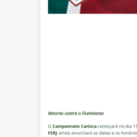
NOTÍCIAS
[ 7 de agosto de 2026 ]
Rivadav
Libertadores
NOTÍCIAS
[ 7 de agosto de 2026 ]
Flumine
NOTÍCIAS
[ 7 de agosto de 2026 ]
Flumin
NOTÍCIAS
[ 7 de agosto de 2026 ]
⚠️ EDIT
dispara Vinicius Toledo
COL
[ 7 de agosto de 2026 ]
Flumine
[ 7 de agosto de 2026 ]
Mercad
Retorno contra o Fluminense
negociações com o Flamengo
O
Campeonato Carioca
começará no dia 11
[ 7 de agosto de 2026 ]
ALERTA
FERJ
ainda anunciará as datas e os horários