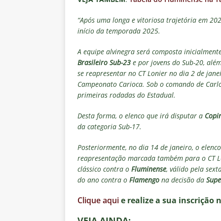
“Após uma longa e vitoriosa trajetória em 20
início da temporada 2025.
A equipe alvinegra será composta inicialment
Brasileiro Sub-23
e por jovens do Sub-20, alé
se reapresentar no CT Lonier no dia 2 de jane
Campeonato Carioca. Sob o comando de Carlos 
primeiras rodadas do Estadual.
Desta forma, o elenco que irá disputar a
Copi
da categoria Sub-17.
Posteriormente, no dia 14 de janeiro, o elenco
reapresentação marcada também para o CT Lo
clássico contra o
Fluminense
, válido pela sex
do ano contra o
Flamengo
na decisão da
Supe
Clique aqui
e realize a sua inscrição 
VEJA AINDA: