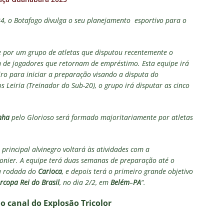
24, o Botafogo divulga o seu planejamento esportivo para o
e por um grupo de atletas que disputou recentemente o
m de jogadores que retornam de empréstimo. Esta equipe irá
iro para iniciar a preparação visando a disputa do
Leiria (Treinador do Sub-20), o grupo irá disputar as cinco
nha
pelo Glorioso será formado majoritariamente por atletas
 principal alvinegro voltará às atividades com a
nier. A equipe terá duas semanas de preparação até o
ta rodada do
Carioca
, e depois terá o primeiro grande objetivo
rcopa Rei do Brasil
, no dia 2/2, em
Belém
–
PA
“.
no canal do E
xplosão Tricolor