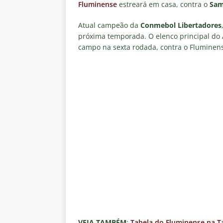
Fluminense revelam toxicidade 
Fluminense
estreará em casa, contra o
Sam
COLUNAS
Atual campeão da
Conmebol Libertadores
[ 7 de agosto de 2026 ]
Botafog
próxima temporada. O elenco principal do 
campo na sexta rodada, contra o Fluminense
clássico decisivo pelo Brasilei
[ 7 de agosto de 2026 ]
Flumine
real
NOTÍCIAS
[ 7 de agosto de 2026 ]
Crise p
sobre a “decomposição” das To
[ 7 de agosto de 2026 ]
Brasile
NOTÍCIAS
VEJA TAMBÉM
:
Tabela do Fluminense na 