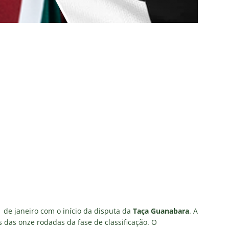
ia anuncia reforço de peso para enfrentar o Fluminense na
nse x Botafogo pelo Brasileirão Feminino é adiado; saiba o motivo
ense deve ter pelo menos cinco desfalques contra o Botafogo
ORIAL: Fracasso do Fluminense é “projeto” para empurrar a SAF,
UNAS
nse faz anúncio sobre o futuro do volante Ruan Sales
NOTÍCIAS
o da bola: Estafe de Luiz Henrique informa encerramento de
NOTÍCIAS
 de janeiro com o início da disputa da
Taça Guanabara
. A
 DEMOCRÁTICO: Especulações sobre “candidato tampão” no
 das onze rodadas da fase de classificação. O