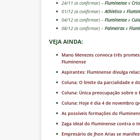
24/11 (a confirmar) –
Fluminense
x
Cri
01/12 (a confirmar) –
Athletico
x
Flumin
04/12 (a confirmar) –
Fluminense
x
Cui
08/12 (a confirmar) –
Palmeiras
x
Flum
VEJA AINDA:
Mano Menezes convoca três promessa
Fluminense
Aspirantes: Fluminense divulga rela
Coluna: O limite da parcialidade e 
Coluna: Única preocupação sobre o F
Coluna: Hoje é dia 4 de novembro (p
As possíveis formações do Fluminens
Zaga ideal do Fluminense contra o I
Empresário de Jhon Arias se manife