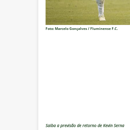
NOTÍCIAS
[ 7 de agosto de 2026 ]
⚠️ EDIT
dispara Vinicius Toledo
COL
Foto: Marcelo Gonçalves / Fluminense F.C.
[ 7 de agosto de 2026 ]
Flumine
[ 7 de agosto de 2026 ]
Mercad
negociações com o Flamengo
[ 7 de agosto de 2026 ]
ALERTA
Fluminense revelam toxicidade 
COLUNAS
[ 7 de agosto de 2026 ]
Botafog
clássico decisivo pelo Brasilei
[ 7 de agosto de 2026 ]
Flumine
real
NOTÍCIAS
Saiba a previsão de retorno de Kevin Serna