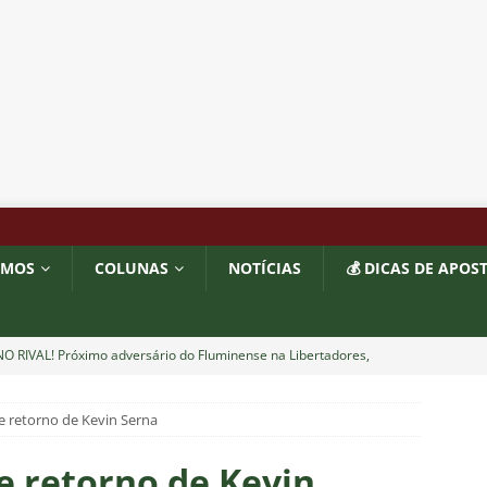
OMOS
COLUNAS
NOTÍCIAS
💰 DICAS DE APOS
O RIVAL! Próximo adversário do Fluminense na Libertadores,
 com show de Alex Arce
NOTÍCIAS
e retorno de Kevin Serna
O? Fluminense apresenta proposta por atacante do Sport
e retorno de Kevin