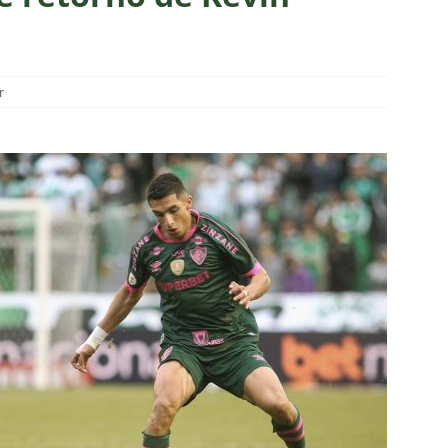
TORIAL: John Kennedy fora da temporada é um duro golpe para o
o
COLUNAS
a testa mudanças no Fluminense para o clássico contra o
r
ção
NOTÍCIAS
ol divulga escala de arbitragem para Fluminense x Independiente
e: Fluminense revela resultados dos exames de John Kennedy
ia anuncia reforço de peso para enfrentar o Fluminense na
nse x Botafogo pelo Brasileirão Feminino é adiado; saiba o motivo
ense deve ter pelo menos cinco desfalques contra o Botafogo