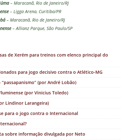
ciúma
– Maracanã, Rio de Janeiro/RJ
ense
– Ligga Arena, Curitiba/PR
abá
– Maracanã, Rio de Janeiro/RJ
inense
– Allianz Parque, São Paulo/SP
s de Xerém para treinos com elenco principal do
cionados para jogo decisivo contra o Atlético-MG
do “passapanismo” (por André Lobão)
luminense (por Vinicius Toledo)
or Lindinor Larangeira)
e para o jogo contra o Internacional
nternacional?
sta sobre informação divulgada por Neto