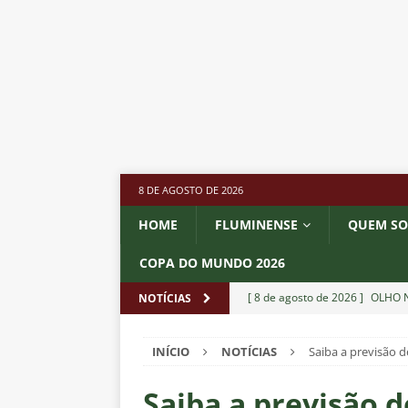
8 DE AGOSTO DE 2026
HOME
FLUMINENSE
QUEM S
COPA DO MUNDO 2026
[ 8 de agosto de 2026 ]
OLHO N
NOTÍCIAS
Independiente Rivadavia vence
INÍCIO
NOTÍCIAS
Saiba a previsão d
[ 7 de agosto de 2026 ]
REFORÇ
NOTÍCIAS
Saiba a previsão d