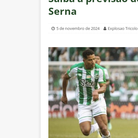
[ 7 de agosto de 2026 ]
⚠️ EDI
Serna
Fluminense, por Vinicius Toled
[ 7 de agosto de 2026 ]
Zubeldí
5 de novembro de 2024
Explosao Tricolo
Botafogo; veja provável escala
[ 7 de agosto de 2026 ]
Conmeb
Rivadavia
NOTÍCIAS
[ 7 de agosto de 2026 ]
Urgent
NOTÍCIAS
[ 7 de agosto de 2026 ]
Rivadav
Libertadores
NOTÍCIAS
[ 7 de agosto de 2026 ]
Flumine
NOTÍCIAS
[ 7 de agosto de 2026 ]
Flumin