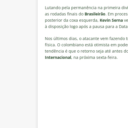
[ 7 de agosto de 2026 ]
Crise p
Lutando pela permanência na primeira div
sobre a “decomposição” das To
as rodadas finais do
Brasileirão
. Em proces
posterior da coxa esquerda,
Kevin Serna
ve
[ 7 de agosto de 2026 ]
Brasile
à disposição logo após a pausa para a Dat
NOTÍCIAS
Nos últimos dias, o atacante vem fazendo 
[ 7 de agosto de 2026 ]
Ex-Flum
física. O colombiano está otimista em pode
NOTÍCIAS
tendência é que o retorno seja até antes d
Internacional
, na próxima sexta-feira.
[ 7 de agosto de 2026 ]
Gigante
Fluminense é avaliada em R$ 
[ 7 de agosto de 2026 ]
Botafog
clássico pelo Brasileirão 2026