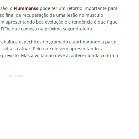
olítica no Fluminense: Frente Ampla Tricolor publica análise dura
isão, o
Fluminense
pode ter um retorno importante para
rcidas Organizadas e cooptação pela gestão
NOTÍCIAS
so final de recuperação de uma lesão no músculo
m apresentando boa evolução e a tendência é que fique
irão 2026: CBF divulga arbitragem para Botafogo x Fluminense
a FIFA, que começa na próxima segunda-feira.
trabalhos específicos no gramado e aprimorando a parte
inense, Fabinho toma decisão após saída do Al-Ittihad
r voltar a atuar. Pelo que ele vem apresentando, a
o previsto. Mas a volta não deve acontecer ainda contra o
s da Premier League disputam Kauã Elias: joia revelada pelo
218 milhões e Tricolor mantém porcentagem
NOTÍCIAS
PUBLICIDADE
o x Fluminense: onde assistir ao vivo, horário e escalações do
NOTÍCIAS