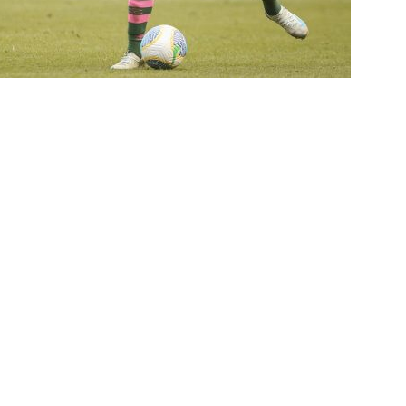
ORIAL: Fracasso do Fluminense é “projeto” para empurrar a SAF,
UNAS
nse faz anúncio sobre o futuro do volante Ruan Sales
NOTÍCIAS
o da bola: Estafe de Luiz Henrique informa encerramento de
NOTÍCIAS
 DEMOCRÁTICO: Especulações sobre “candidato tampão” no
política e acendem sinal vermelho para fraude eleitoral
o x Fluminense: onde assistir ao vivo, horário e escalações do
rão Feminino
NOTÍCIAS
nse fecha sede social às pressas nesta sexta-feira; saiba o motivo