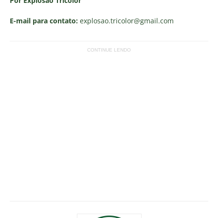
Por Explosão Tricolor
E-mail para contato:
explosao.tricolor
@gmail.com
CONTINUE LENDO