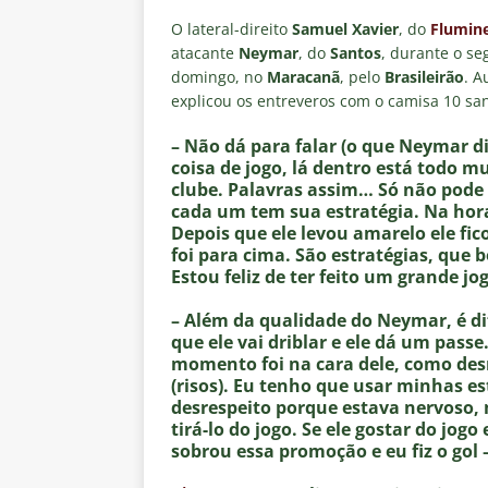
[ 6 de agosto de 2026 ]
“Assass
O lateral-direito
Samuel Xavier
, do
Flumin
Fluminense para o Vasco e cobra
atacante
Neymar
, do
Santos
, durante o se
domingo, no
Maracanã
, pelo
Brasileirão
. A
[ 6 de agosto de 2026 ]
Vitória
explicou os entreveros com o camisa 10 san
Estatísticas
DICAS DE APOS
– Não dá para falar (o que Neymar dis
[ 6 de agosto de 2026 ]
Após e
coisa de jogo, lá dentro está todo
clube. Palavras assim… Só não pode te
demissão de Zubeldía
NOTÍC
cada um tem sua estratégia. Na ho
[ 6 de agosto de 2026 ]
John Ke
Depois que ele levou amarelo ele fi
foi para cima. São estratégias, que 
atacante
NOTÍCIAS
Estou feliz de ter feito um grande jo
[ 6 de agosto de 2026 ]
Zubeld
– Além da qualidade do Neymar, é di
clube
NOTÍCIAS
que ele vai driblar e ele dá um pa
momento foi na cara dele, como desr
(risos). Eu tenho que usar minhas es
desrespeito porque estava nervoso, 
tirá-lo do jogo. Se ele gostar do jogo
sobrou essa promoção e eu fiz o gol –