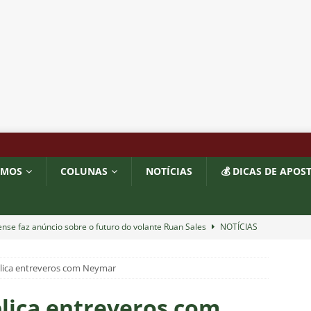
OMOS
COLUNAS
NOTÍCIAS
💰 DICAS DE APOS
nse faz anúncio sobre o futuro do volante Ruan Sales
NOTÍCIAS
 DEMOCRÁTICO: Especulações sobre “candidato tampão” no
plica entreveros com Neymar
política e acendem sinal vermelho para fraude eleitoral
lica entreveros com