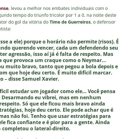
inato da alma do torcedor”: Vinicius Toledo detona eliminação do
ense
, levou a melhor nos embates individuais com o
 “olho da rua” para diretoria e Zubeldía
COLUNAS
gundo tempo do triunfo tricolor por 1 a 0, na noite deste
utor do gol da vitória do
Time de Guerreiros
, o defensor
 X Athletico-PR — Oitavas Copa do Brasil 2026: Palpites, Odds e
tista:
TAS
se a ele) porque o horário não permite (risos). É
liminação, torcedores do Fluminense detonam diretoria e pedem
 mundo querendo vencer, cada um defendendo seu
r agressão, isso aí já é falta de respeito. Mas
IAS
ra que provoca um craque como o Neymar…
nnedy vira grande preocupação no Fluminense; saiba a situação do
cou muito bravo, tanto que pegou a bola depois e
bom que hoje deu certo. É muito difícil marcar.
go – disse Samuel Xavier.
ía responde se diretoria do Fluminense garantiu permanência no
fícil estudar um jogador como ele… Você pensa
sse. Desarmando eu vibrei, mas em nenhum
espeito. Só que ele ficou mais bravo ainda
tratégias, hoje deu certo. Ele pode achar que é
mas não foi. Tenho que usar estratégias para
 ele fica confiante e é pior para a gente. Ainda
 completou o lateral-direito.