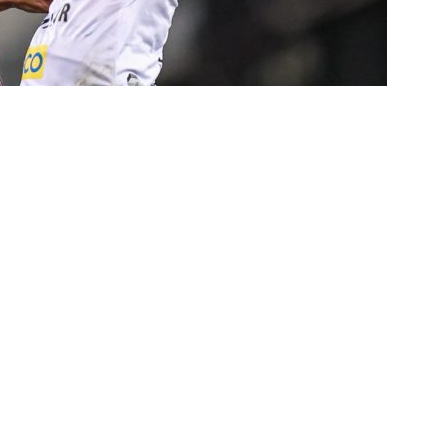
a saídas de Zubeldía, Mário e Angioni
COLUNAS
res do Fluminense se incomodam com escolhas de Zubeldía
união no CT, diretoria do Fluminense define futuro de Zubeldía
ado no Fluminense, Fabinho tem saída anunciada pelo Al-Ittihad e
IAS
o milionário! Veja quanto o Fluminense deixou de arrecadar após
2026
NOTÍCIAS
 Melo detona postura do Fluminense em derrota para o Vasco
ians X Internacional — Oitavas Copa do Brasil 2026: Palpites, Odds
STAS