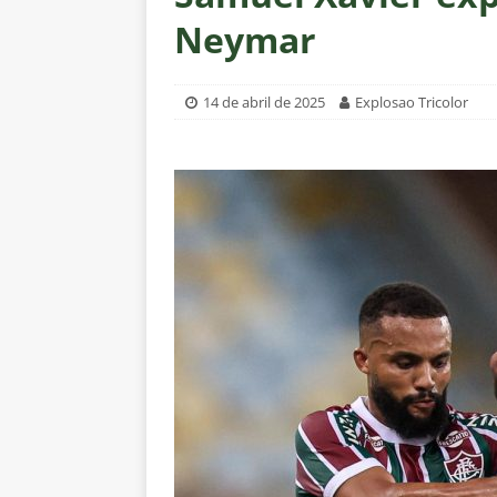
[ 7 de agosto de 2026 ]
Botafog
Neymar
clássico decisivo pelo Brasilei
[ 7 de agosto de 2026 ]
Flumine
14 de abril de 2025
Explosao Tricolor
real
NOTÍCIAS
[ 7 de agosto de 2026 ]
Crise p
sobre a “decomposição” das To
[ 7 de agosto de 2026 ]
Gigante
Fluminense é avaliada em R$ 
[ 7 de agosto de 2026 ]
Botafog
clássico pelo Brasileirão 2026
[ 7 de agosto de 2026 ]
Crise p
isenção de influenciadores e jo
[ 6 de agosto de 2026 ]
“O ano 