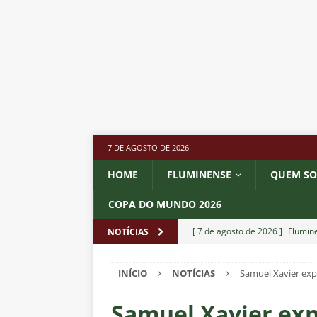
7 DE AGOSTO DE 2026
HOME
FLUMINENSE
QUEM S
COPA DO MUNDO 2026
[ 7 de agosto de 2026 ]
Flumine
NOTÍCIAS
[ 7 de agosto de 2026 ]
ALERTA
INÍCIO
NOTÍCIAS
Samuel Xavier ex
Fluminense revelam toxicidade 
COLUNAS
Samuel Xavier exp