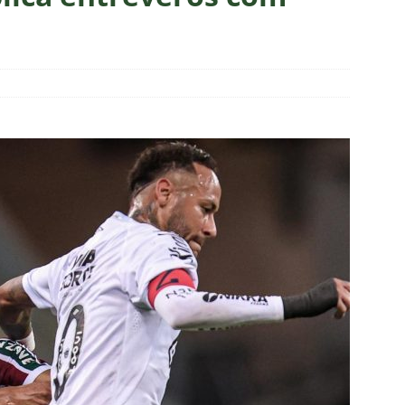
o x Fluminense: onde assistir ao vivo, horário e escalações do
rão Feminino
NOTÍCIAS
nse fecha sede social às pressas nesta sexta-feira; saiba o motivo
olítica no Fluminense: Frente Ampla Tricolor publica análise dura
rcidas Organizadas e cooptação pela gestão
NOTÍCIAS
s da Premier League disputam Kauã Elias: joia revelada pelo
218 milhões e Tricolor mantém porcentagem
NOTÍCIAS
o x Fluminense: onde assistir ao vivo, horário e escalações do
NOTÍCIAS
olítica no Fluminense: Ademar Arrais publica carta aberta e cobra
rnalistas sobre a gestão Mário Bittencourt
NOTÍCIAS
acabou”: Lindinor Larangeira detona gestão do Fluminense, aponta