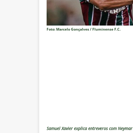
paralisia de Montenegro e cobr
[ 6 de agosto de 2026 ]
Jogado
NOTÍCIAS
Foto: Marcelo Gonçalves / Fluminense F.C.
[ 6 de agosto de 2026 ]
Após re
NOTÍCIAS
[ 6 de agosto de 2026 ]
Especul
fica livre no mercado
NOTÍC
[ 6 de agosto de 2026 ]
Prejuíz
eliminação na Copa do Brasil 
[ 6 de agosto de 2026 ]
Felipe
NOTÍCIAS
[ 6 de agosto de 2026 ]
Corinth
e Estatísticas
DICAS DE APO
Samuel Xavier explica entreveros com Neymar