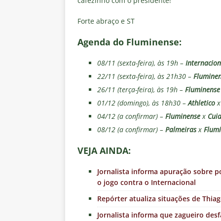
cafezinho com o presidente!
Forte abraço e ST
Agenda do Fluminense:
08/11 (sexta-feira), às 19h –
Internacion
22/11 (sexta-feira), às 21h30 –
Flumine
26/11 (terça-feira), às 19h –
Fluminense
01/12 (domingo), às 18h30 –
Athletico
04/12 (a confirmar) –
Fluminense
x
Cui
08/12 (a confirmar) –
Palmeiras
x
Flum
VEJA AINDA:
Jornalista informa apuração sobre p
o jogo contra o Internacional
Repórter atualiza situações de Thiag
Jornalista informa que zagueiro desf