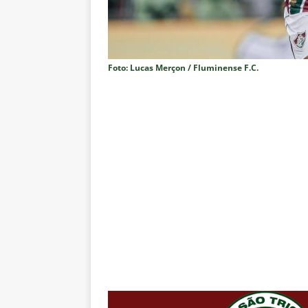
dispara Vinicius Toledo
COL
[ 7 de agosto de 2026 ]
Flumine
[ 7 de agosto de 2026 ]
Mercad
Foto: Lucas Merçon / Fluminense F.C.
negociações com o Flamengo
[ 7 de agosto de 2026 ]
ALERTA
Fluminense revelam toxicidade 
COLUNAS
[ 7 de agosto de 2026 ]
Botafog
clássico decisivo pelo Brasilei
[ 7 de agosto de 2026 ]
Flumine
real
NOTÍCIAS
[ 7 de agosto de 2026 ]
Crise p
sobre a “decomposição” das To