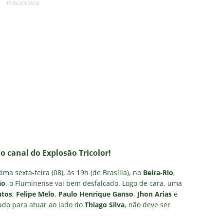
PUBLICIDADE
no canal do Explosão Tricolor!
ma sexta-feira (08), às 19h (de Brasília), no
Beira-Rio
,
ão
, o Fluminense vai bem desfalcado. Logo de cara, uma
ntos
,
Felipe Melo
,
Paulo Henrique Ganso
,
Jhon Arias
e
tudo para atuar ao lado do
Thiago Silva
, não deve ser