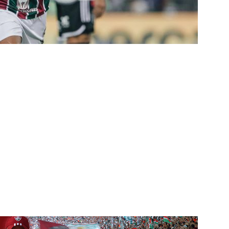
UNAS
nse faz anúncio sobre o futuro do volante Ruan Sales
NOTÍCIAS
o da bola: Estafe de Luiz Henrique informa encerramento de
NOTÍCIAS
 DEMOCRÁTICO: Especulações sobre “candidato tampão” no
política e acendem sinal vermelho para fraude eleitoral
o x Fluminense: onde assistir ao vivo, horário e escalações do
rão Feminino
NOTÍCIAS
nse fecha sede social às pressas nesta sexta-feira; saiba o motivo
olítica no Fluminense: Frente Ampla Tricolor publica análise dura
rcidas Organizadas e cooptação pela gestão
NOTÍCIAS