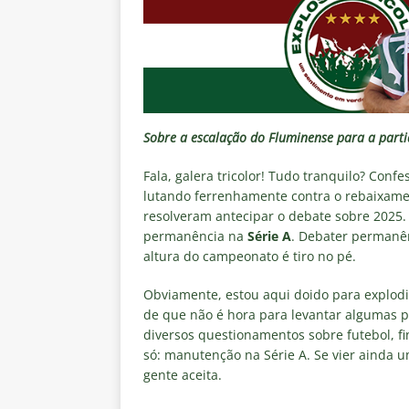
[ 7 de agosto de 2026 ]
Brasile
NOTÍCIAS
[ 7 de agosto de 2026 ]
Ex-Flum
NOTÍCIAS
[ 7 de agosto de 2026 ]
Gigante
Sobre a escalação do Fluminense para a partid
Fluminense é avaliada em R$ 
Fala, galera tricolor! Tudo tranquilo? Co
[ 7 de agosto de 2026 ]
Botafog
lutando ferrenhamente contra o rebaixament
resolveram antecipar o debate sobre 2025.
clássico pelo Brasileirão 2026
permanência na
Série A
. Debater permanê
[ 7 de agosto de 2026 ]
Crise p
altura do campeonato é tiro no pé.
isenção de influenciadores e jo
Obviamente, estou aqui doido para explodi
de que não é hora para levantar algumas 
diversos questionamentos sobre futebol, fi
só: manutenção na Série A. Se vier ainda 
gente aceita.