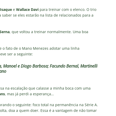
Isaque
e
Wallace
Davi
para treinar com o elenco. O trio
 saber se eles estarão na lista de relacionados para a
 Serna
, que voltou a treinar normalmente. Uma boa
 e o fato de o Mano Menezes adotar uma linha
eve ser a seguinte:
va, Manoel e Diogo Barbosa; Facundo Bernal, Martinelli
Cano
esa na escalação que calasse a minha boca com uma
ans
, mas já perdi a esperança…
ando o seguinte: foco total na permanência na Série A.
r solta, doa a quem doer. Essa é a vantagem de não tomar