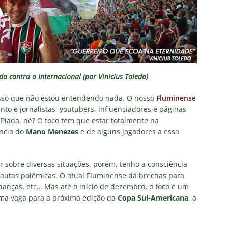
irão 2026: CBF divulga arbitragem para Botafogo x Fluminense
inense, Fabinho toma decisão após saída do Al-Ittihad
s da Premier League disputam Kauã Elias: joia revelada pelo
a contra o Internacional (por Vinicius Toledo)
218 milhões e Tricolor mantém porcentagem
NOTÍCIAS
nfesso que não estou entendendo nada. O nosso
Fluminense
o x Fluminense: onde assistir ao vivo, horário e escalações do
o e jornalistas, youtubers, influenciadores e páginas
 Piada, né? O foco tem que estar totalmente na
NOTÍCIAS
ncia do
Mano Menezes
e de alguns jogadores a essa
olítica no Fluminense: Ademar Arrais publica carta aberta e cobra
rnalistas sobre a gestão Mário Bittencourt
NOTÍCIAS
r sobre diversas situações, porém, tenho a consciência
pautas polêmicas. O atual Fluminense dá brechas para
nanças, etc… Mas até o início de dezembro, o foco é um
uma vaga para a próxima edição da
Copa Sul-Americana
, a