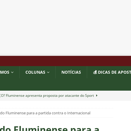
OMOS
COLUNAS
NOTÍCIAS
💰 DICAS DE APOS
O? Fluminense apresenta proposta por atacante do Sport
 do Fluminense para a partida contra o Internacional
TORIAL: John Kennedy fora da temporada é um duro golpe para o
o
COLUNAS
 do Fluminense para a