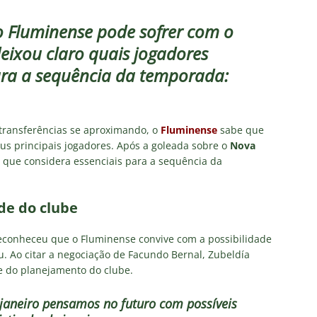
eia! Veja a nova parcial de ingressos vendidos para Fluminense x
o Fluminense pode sofrer com o
eixou claro quais jogadores
ense anuncia novidade no Maracanã para o clássico contra o Vasco
ra a sequência da temporada:
o X Chapecoense — Oitavas Copa do Brasil 2026: Palpites, Odds e
TAS
 transferências se aproximando, o
Fluminense
sabe que
us principais jogadores. Após a goleada sobre o
Nova
 GERAL! Maracanã vai lotar na Copa do Brasil: CET-Rio monta
s que considera essenciais para a sequência da
ueios para Fluminense x Vasco
NOTÍCIAS
 Caldeirão e Decisão! Fluminense encara o Vasco no Maracanã por
de do clube
pa do Brasil: veja a análise completa
NOTÍCIAS
 reconheceu que o Fluminense convive com a possibilidade
. Ao citar a negociação de Facundo Bernal, Zubeldía
e do planejamento do clube.
aneiro pensamos no futuro com possíveis