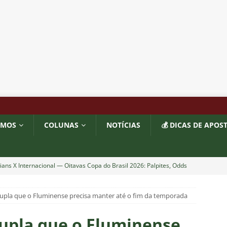
OMOS
COLUNAS
NOTÍCIAS
💰 DICAS DE APOS
ians X Internacional — Oitavas Copa do Brasil 2026: Palpites, Odds
STAS
upla que o Fluminense precisa manter até o fim da temporada
inato da alma do torcedor”: Vinicius Toledo detona eliminação do
 “olho da rua” para diretoria e Zubeldía
COLUNAS
upla que o Fluminense