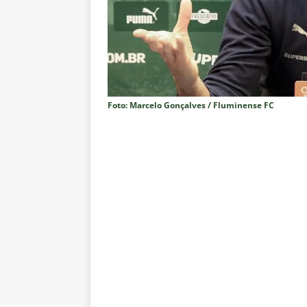
do Brasil 2026
NOTÍCIAS
[ 5 de agosto de 2026 ]
Fortale
Estatísticas
DICAS DE APOS
[ 5 de agosto de 2026 ]
Flumine
pela Copa do Brasil 2026
NO
Foto: Marcelo Gonçalves / Fluminense FC
[ 5 de agosto de 2026 ]
Flumine
Estatísticas
DICAS DE APOS
[ 5 de agosto de 2026 ]
Saiu a 
pela Copa do Brasil
NOTÍCIA
[ 5 de agosto de 2026 ]
Grêmio 
Estatísticas
DICAS DE APOS
[ 5 de agosto de 2026 ]
Análise
no tempo normal e os pontos de