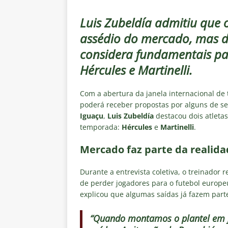
[ 5 de agosto de 2026 ]
Casa ch
Vasco
NOTÍCIAS
Luis Zubeldía admitiu que 
assédio do mercado, mas d
[ 5 de agosto de 2026 ]
Flumin
considera fundamentais pa
NOTÍCIAS
Hércules e Martinelli.
[ 5 de agosto de 2026 ]
Cruzeir
Estatísticas
DICAS DE APOS
Com a abertura da janela internacional de
poderá receber propostas por alguns de se
[ 5 de agosto de 2026 ]
ALERTA
Iguaçu
,
Luis Zubeldía
destacou dois atleta
megaoperação e antecipa bloq
temporada:
Hércules
e
Martinelli
.
[ 5 de agosto de 2026 ]
Dia de
Mercado faz parte da realida
vaga nas quartas de final da Co
Durante a entrevista coletiva, o treinador
de perder jogadores para o futebol europeu
explicou que algumas saídas já fazem part
“Quando montamos o plantel em j