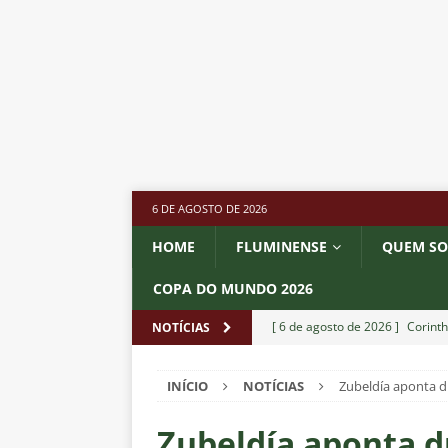
6 DE AGOSTO DE 2026
HOME
FLUMINENSE
QUEM S
COPA DO MUNDO 2026
[ 6 de agosto de 2026 ]
Corinth
NOTÍCIAS
e Estatísticas
DICAS DE APO
INÍCIO
NOTÍCIAS
Zubeldía aponta d
[ 6 de agosto de 2026 ]
“Assass
Fluminense para o Vasco e cobra
Zubeldía aponta d