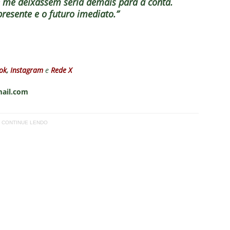
se me deixassem seria demais para a conta.
presente e o futuro imediato.”
ok
,
Instagram
e
Rede X
mail.com
CONTINUE LENDO