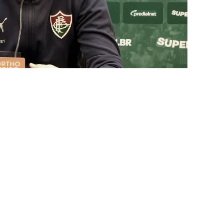
za X Palmeiras — Oitavas Copa do Brasil 2026: Palpites, Odds e
TAS
nse anuncia escalação para confronto decisivo contra o Vasco
TÍCIAS
nse X Vasco — Oitavas Copa do Brasil 2026: Palpites, Odds e
TAS
lista! Fluminense divulga relacionados para decisão contra o Vasco
S
X Mirassol — Oitavas Copa do Brasil 2026: Palpites, Odds e
TAS
 de Vinicius Toledo: A obrigação do Fluminense em vencer o Vasco
 alerta no meio-campo tricolor
COLUNAS