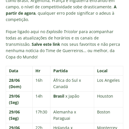
como Brasil, Argentina, França e Inglaterra entrando em
campo, o nível de competitividade sobe drasticamente.
A
partir de agora
, qualquer erro pode significar o adeus à
competição.
Fique ligado aqui no
Explosão Tricolor
para acompanhar
todas as atualizações de horários e os canais de
transmissão.
Salve este link
nos seus favoritos e não perca
nenhuma notícia do Time de Guerreiros… ou melhor, da
Copa do Mundo!
Data
Hr
Partida
Local
28/06
16h
África do Sul x
Los Angeles
(Dom)
Canadá
29/06
14h
Brasil
x Japão
Houston
(Seg)
29/06
17h30
Alemanha x
Boston
(Seg)
Paraguai
29/06
22h
Holanda x
Monterrey