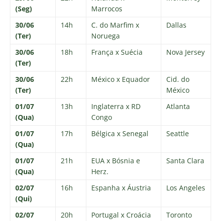
(Seg)
Marrocos
30/06
14h
C. do Marfim x
Dallas
(Ter)
Noruega
30/06
18h
França x Suécia
Nova Jersey
(Ter)
30/06
22h
México x Equador
Cid. do
(Ter)
México
01/07
13h
Inglaterra x RD
Atlanta
(Qua)
Congo
01/07
17h
Bélgica x Senegal
Seattle
(Qua)
01/07
21h
EUA x Bósnia e
Santa Clara
(Qua)
Herz.
02/07
16h
Espanha x Áustria
Los Angeles
(Qui)
02/07
20h
Portugal x Croácia
Toronto