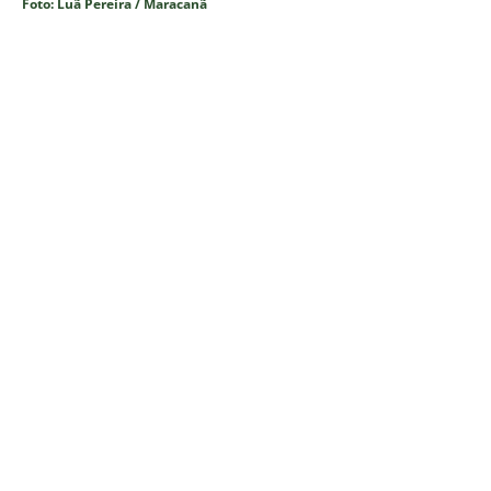
Foto: Luã Pereira / Maracanã