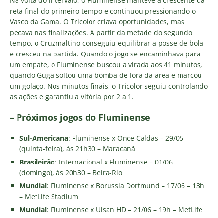
Na volta do intervalo, o Fluminense manteve a crescente da
reta final do primeiro tempo e continuou pressionando o
Vasco da Gama. O Tricolor criava oportunidades, mas
pecava nas finalizações. A partir da metade do segundo
tempo, o Cruzmaltino conseguiu equilibrar a posse de bola
e cresceu na partida. Quando o jogo se encaminhava para
um empate, o Fluminense buscou a virada aos 41 minutos,
quando Guga soltou uma bomba de fora da área e marcou
um golaço. Nos minutos finais, o Tricolor seguiu controlando
as ações e garantiu a vitória por 2 a 1.
– Próximos jogos do Fluminense
Sul-Americana
: Fluminense x Once Caldas – 29/05
(quinta-feira), às 21h30 – Maracanã
Brasileirão
: Internacional x Fluminense – 01/06
(domingo), às 20h30 – Beira-Rio
Mundial
: Fluminense x Borussia Dortmund – 17/06 – 13h
– MetLife Stadium
Mundial
: Fluminense x Ulsan HD – 21/06 – 19h – MetLife