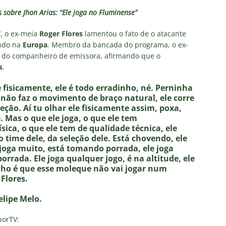
NOTÍCIAS
 sobre Jhon Arias: “Ele joga no Fluminense”
 DEMOCRÁTICO: Especulações sobre “candidato tampão” no
V
, o ex-meia
Roger Flores
lamentou o fato de o atacante
política e acendem sinal vermelho para fraude eleitoral
ando na
Europa
. Membro da bancada do programa, o ex-
 do companheiro de emissora, afirmando que o
s
.
o x Fluminense: onde assistir ao vivo, horário e escalações do
e fisicamente, ele é todo erradinho, né. Perninha
rão Feminino
NOTÍCIAS
e não faz o movimento de braço natural, ele corre
nse fecha sede social às pressas nesta sexta-feira; saiba o motivo
ção. Aí tu olhar ele fisicamente assim, poxa,
 Mas o que ele joga, o que ele tem
sica, o que ele tem de qualidade técnica, ele
o time dele, da seleção dele. Está chovendo, ele
olítica no Fluminense: Frente Ampla Tricolor publica análise dura
 joga muito, está tomando porrada, ele joga
rcidas Organizadas e cooptação pela gestão
NOTÍCIAS
orrada. Ele joga qualquer jogo, é na altitude, ele
nho é que esse moleque não vai jogar num
Flores.
elipe Melo.
porTV: