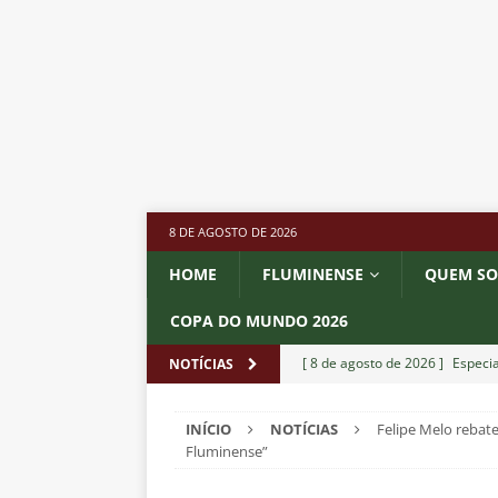
8 DE AGOSTO DE 2026
HOME
FLUMINENSE
QUEM S
COPA DO MUNDO 2026
[ 8 de agosto de 2026 ]
Especia
NOTÍCIAS
Fluminense
NOTÍCIAS
INÍCIO
NOTÍCIAS
Felipe Melo rebate
[ 8 de agosto de 2026 ]
Botafog
Fluminense”
no Nilton Santos
NOTÍCIAS