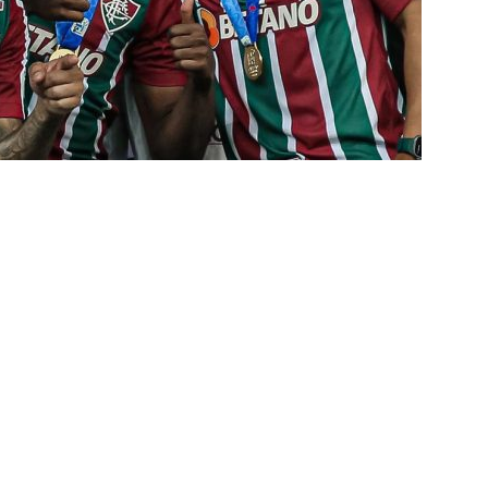
e: Fluminense revela resultados dos exames de John Kennedy
ia anuncia reforço de peso para enfrentar o Fluminense na
nse x Botafogo pelo Brasileirão Feminino é adiado; saiba o motivo
ense deve ter pelo menos cinco desfalques contra o Botafogo
ORIAL: Fracasso do Fluminense é “projeto” para empurrar a SAF,
UNAS
nse faz anúncio sobre o futuro do volante Ruan Sales
NOTÍCIAS
o da bola: Estafe de Luiz Henrique informa encerramento de