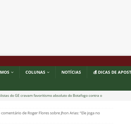
OMOS
COLUNAS
NOTÍCIAS
💰 DICAS DE APOS
listas do GE cravam favoritismo absoluto do Botafogo contra o
 comentário de Roger Flores sobre Jhon Arias: “Ele joga no
o x Fluminense: Previsão do tempo indica noite quente e abafada