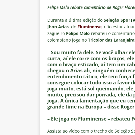
negociações com o Flamengo
Felipe Melo rebate comentário de Roger Flores
[ 7 de agosto de 2026 ]
ALERTA
Durante a última edição do
Seleção SporT
Fluminense revelam toxicidade 
Jhon Arias
, do
Fluminense
, não estar atu
COLUNAS
zagueiro
Felipe Melo
rebateu o comentário
colombiano joga no
Tricolor das Laranjeira
[ 7 de agosto de 2026 ]
Botafog
– Sou muito fã dele. Se você olhar el
clássico decisivo pelo Brasilei
curta, aí ele corre com os braços, el
[ 7 de agosto de 2026 ]
Flumine
com o braço esticado, aí tem um cabe
chegou o Arias ali, ninguém conhece.
real
NOTÍCIAS
entendimento tático, ele tem força fí
consegue colocar tudo isso a favor d
[ 7 de agosto de 2026 ]
Crise p
joga muito, está sol queimando, ele
sobre a “decomposição” das To
muito, precisou dar porrada, ele da p
joga. A única lamentação que eu te
grande time na Europa – disse Roger 
– Ele joga no Fluminense – rebateu F
Assista ao vídeo com o trecho do Seleção S