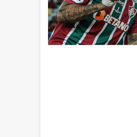
Rivadavia
NOTÍCIAS
[ 7 de agosto de 2026 ]
Urgent
NOTÍCIAS
[ 7 de agosto de 2026 ]
Rivadav
Libertadores
NOTÍCIAS
[ 7 de agosto de 2026 ]
Flumine
NOTÍCIAS
[ 7 de agosto de 2026 ]
Flumin
NOTÍCIAS
[ 7 de agosto de 2026 ]
⚠️ EDIT
dispara Vinicius Toledo
COL
[ 7 de agosto de 2026 ]
Flumine
[ 7 de agosto de 2026 ]
Mercad