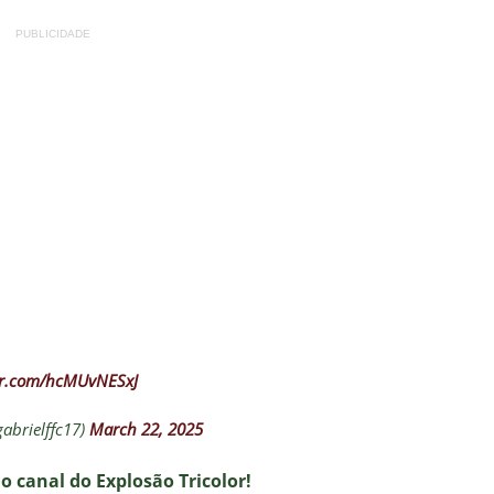
PUBLICIDADE
ter.com/hcMUvNESxJ
gabrielffc17)
March 22, 2025
no canal do E
xplosão Tricolor!