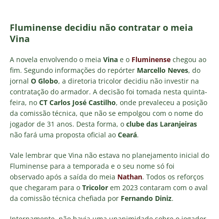
Fluminense decidiu não contratar o meia
Vina
A novela envolvendo o meia
Vina
e o
Fluminense
chegou ao
fim. Segundo informações do repórter
Marcello Neves
, do
jornal
O Globo
, a diretoria tricolor decidiu não investir na
contratação do armador. A decisão foi tomada nesta quinta-
feira, no
CT Carlos José Castilho
, onde prevaleceu a posição
da comissão técnica, que não se empolgou com o nome do
jogador de 31 anos. Desta forma, o
clube das Laranjeiras
não fará uma proposta oficial ao
Ceará
.
Vale lembrar que Vina não estava no planejamento inicial do
Fluminense para a temporada e o seu nome só foi
observado após a saída do meia
Nathan
. Todos os reforços
que chegaram para o
Tricolor
em 2023 contaram com o aval
da comissão técnica chefiada por
Fernando Diniz
.
Internamente, não havia uma unanimidade sobre o jogador,