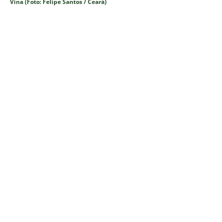
Vina (Foto: Felipe Santos / Ceará)