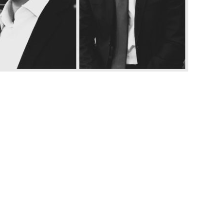
ORIAL: Fracasso do Fluminense é “projeto” para empurrar a SAF,
UNAS
nse faz anúncio sobre o futuro do volante Ruan Sales
NOTÍCIAS
o da bola: Estafe de Luiz Henrique informa encerramento de
NOTÍCIAS
 DEMOCRÁTICO: Especulações sobre “candidato tampão” no
política e acendem sinal vermelho para fraude eleitoral
o x Fluminense: onde assistir ao vivo, horário e escalações do
rão Feminino
NOTÍCIAS
nse fecha sede social às pressas nesta sexta-feira; saiba o motivo