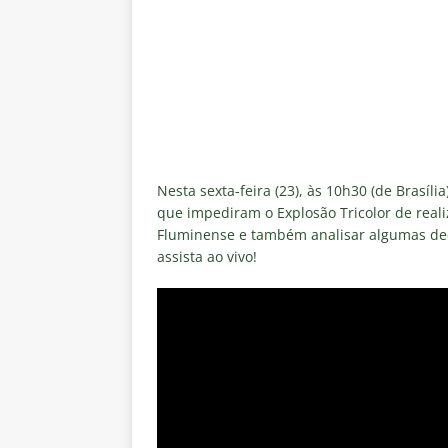
[ 7 de agosto de 2026 ]
Crise p
sobre a “decomposição” das To
[ 7 de agosto de 2026 ]
Brasile
NOTÍCIAS
[ 7 de agosto de 2026 ]
Ex-Flum
NOTÍCIAS
Nesta sexta-feira (23), às 10h30 (de Brasíli
[ 7 de agosto de 2026 ]
Gigante
que impediram o Explosão Tricolor de reali
Fluminense e também analisar algumas dec
Fluminense é avaliada em R$ 
assista ao vivo!
[ 7 de agosto de 2026 ]
Botafog
clássico pelo Brasileirão 2026