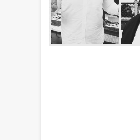
NOTÍCIAS
[ 7 de agosto de 2026 ]
⚠️ EDIT
dispara Vinicius Toledo
COL
[ 7 de agosto de 2026 ]
Flumine
[ 7 de agosto de 2026 ]
Mercad
negociações com o Flamengo
[ 7 de agosto de 2026 ]
ALERTA
Fluminense revelam toxicidade 
COLUNAS
[ 7 de agosto de 2026 ]
Botafog
clássico decisivo pelo Brasilei
[ 7 de agosto de 2026 ]
Flumine
real
NOTÍCIAS