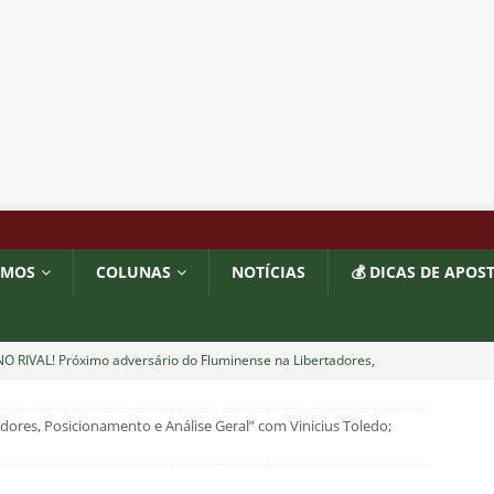
OMOS
COLUNAS
NOTÍCIAS
💰 DICAS DE APOS
O RIVAL! Próximo adversário do Fluminense na Libertadores,
 com show de Alex Arce
NOTÍCIAS
dores, Posicionamento e Análise Geral” com Vinicius Toledo;
O? Fluminense apresenta proposta por atacante do Sport