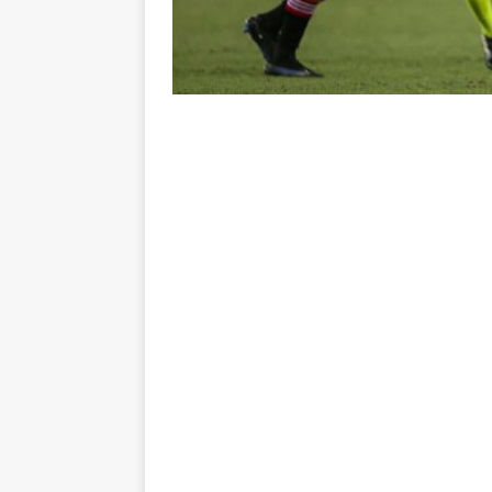
no tempo normal e os pontos de
[ 5 de agosto de 2026 ]
Casa ch
Vasco
NOTÍCIAS
[ 5 de agosto de 2026 ]
Flumin
NOTÍCIAS
[ 5 de agosto de 2026 ]
Cruzeir
Estatísticas
DICAS DE APOS
[ 5 de agosto de 2026 ]
ALERTA
megaoperação e antecipa bloq
[ 5 de agosto de 2026 ]
Dia de
vaga nas quartas de final da Co
[ 5 de agosto de 2026 ]
Cria de
Fluminense
NOTÍCIAS