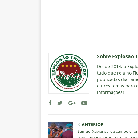
Sobre Explosao T
Desde 2014, o Explos
tudo que rola no Fl
publicadas diariame
outros temas para q
informações!
ANTERIOR
Samuel Xavier sai de campo cho
e vira preocupação no Fluminen