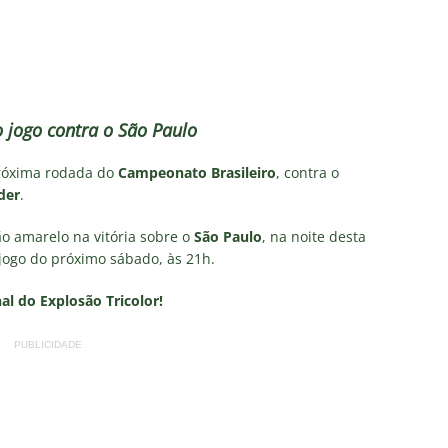
firma paralisação do futebol brasileiro durante a Copa do Mundo
no Rio: Prefeitura decreta Estágio 2 por ventos fortes antes de
do Brasil
NOTÍCIAS
o jogo contra o São Paulo
Flores detona falta de espaço para Moleques de Xerém
próxima rodada do
Campeonato Brasileiro
, contra o
der
.
Santos — Oitavas Copa do Brasil 2026: Palpites, Odds e
ão amarelo na vitória sobre o
São Paulo
, na noite desta
TAS
o jogo do próximo sábado, às 21h.
sta aponta tendência sobre a escalação do Fluminense para o
nal do Explosão Tricolor!
CIAS
PUBLICIDADE