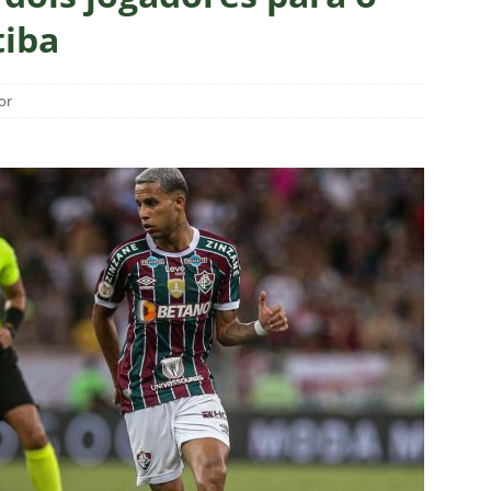
m vexame! Fluminense perde para o Vasco e se despede da Copa
tiba
za X Palmeiras — Oitavas Copa do Brasil 2026: Palpites, Odds e
or
TAS
nse anuncia escalação para confronto decisivo contra o Vasco
TÍCIAS
nse X Vasco — Oitavas Copa do Brasil 2026: Palpites, Odds e
TAS
lista! Fluminense divulga relacionados para decisão contra o Vasco
S
X Mirassol — Oitavas Copa do Brasil 2026: Palpites, Odds e
TAS
 de Vinicius Toledo: A obrigação do Fluminense em vencer o Vasco