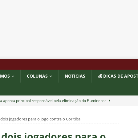
OMOS
COLUNAS
NOTÍCIAS
💰 DICAS DE APOS
a aponta principal responsável pela eliminação do Fluminense
dois jogadores para o jogo contra o Coritiba
as atuações: Fluminense 1 x 3 Vasco – Copa do Brasil 2026
dois jogadores para o