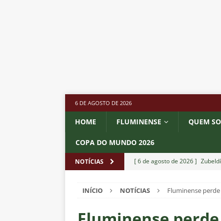
6 DE AGOSTO DE 2026
HOME
FLUMINENSE
QUEM S
COPA DO MUNDO 2026
[ 6 de agosto de 2026 ]
Zubeldí
NOTÍCIAS
NOTÍCIAS
INÍCIO
NOTÍCIAS
Fluminense perde 
[ 6 de agosto de 2026 ]
Notas d
NOTÍCIAS
Fluminense perde 