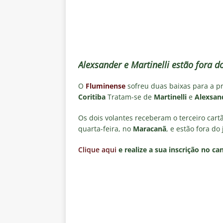
[ 5 de agosto de 2026 ]
CBF con
Feminina de 2027
NOTÍCIAS
[ 4 de agosto de 2026 ]
Alerta 
Fluminense x Vasco pela Copa 
Alexsander e Martinelli estão fora d
[ 4 de agosto de 2026 ]
Roger 
O
Fluminense
sofreu duas baixas para a 
NOTÍCIAS
Coritiba
Tratam-se de
Martinelli
e
Alexsan
[ 4 de agosto de 2026 ]
Remo X 
Os dois volantes receberam o terceiro cart
Estatísticas
DICAS DE APOS
quarta-feira, no
Maracanã
, e estão fora d
[ 4 de agosto de 2026 ]
Jornali
Clique aqui
e realize a sua inscrição no ca
clássico contra o Vasco
NOTÍ