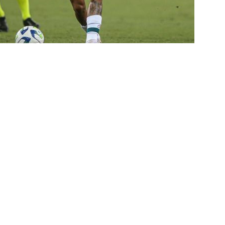
 alerta no meio-campo tricolor
COLUNAS
eia! Veja a nova parcial de ingressos vendidos para Fluminense x
ense anuncia novidade no Maracanã para o clássico contra o Vasco
o X Chapecoense — Oitavas Copa do Brasil 2026: Palpites, Odds e
TAS
 GERAL! Maracanã vai lotar na Copa do Brasil: CET-Rio monta
ueios para Fluminense x Vasco
NOTÍCIAS
 Caldeirão e Decisão! Fluminense encara o Vasco no Maracanã por
pa do Brasil: veja a análise completa
NOTÍCIAS
 Xerém, Luiz Henrique fica perto de reforçar outro rival do