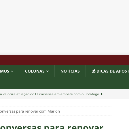
OMOS
COLUNAS
NOTÍCIAS
💰 DICAS DE APOS
ía valoriza atuação do Fluminense em empate com o Botafogo
conversas para renovar com Marlon
completa 13 jogos pelo Fluminense e não pode mais defender
6
NOTÍCIAS
conversas para renovar