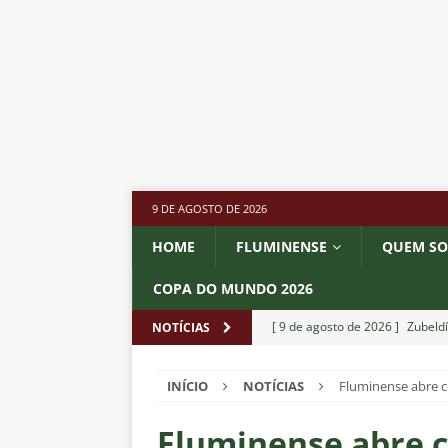
9 DE AGOSTO DE 2026
HOME
FLUMINENSE
QUEM S
COPA DO MUNDO 2026
[ 9 de agosto de 2026 ]
Zubeld
NOTÍCIAS
NOTÍCIAS
INÍCIO
NOTÍCIAS
Fluminense abre 
[ 8 de agosto de 2026 ]
Ganso 
outro clube no Brasileirão 202
Fluminense abre 