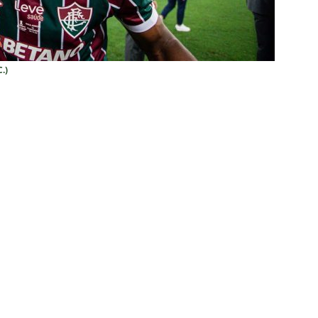
nse divulga relacionados para o clássico contra o Botafogo; veja a
X São Paulo — 22ª rodada do Brasileirão 2026: Palpites, Odds e
.)
TAS
sta revela que Fluminense deve ter escalação bastante modificada
NOTÍCIAS
dores: Fluminense define mudanças na lista de inscritos para as
listas do GE cravam favoritismo absoluto do Botafogo contra o
o x Fluminense: Previsão do tempo indica noite quente e abafada
sistir aos jogos da 22ª rodada do Brasileirão 2026: confira a tabela