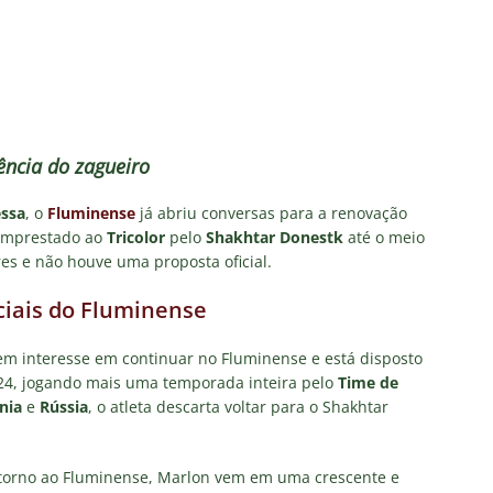
o x Fluminense: onde assistir, horário, escalações e o palpite do
 Vovô
NOTÍCIAS
O RIVAL! Próximo adversário do Fluminense na Libertadores,
 com show de Alex Arce
NOTÍCIAS
ncia do zagueiro
O? Fluminense apresenta proposta por atacante do Sport
essa
, o
Fluminense
já abriu conversas para a renovação
 emprestado ao
Tricolor
pelo
Shakhtar Donestk
até o meio
es e não houve uma proposta oficial.
TORIAL: John Kennedy fora da temporada é um duro golpe para o
o
COLUNAS
iciais do Fluminense
tem interesse em continuar no Fluminense e está disposto
024, jogando mais uma temporada inteira pelo
Time de
nia
e
Rússia
, o atleta descarta voltar para o Shakhtar
retorno ao Fluminense, Marlon vem em uma crescente e