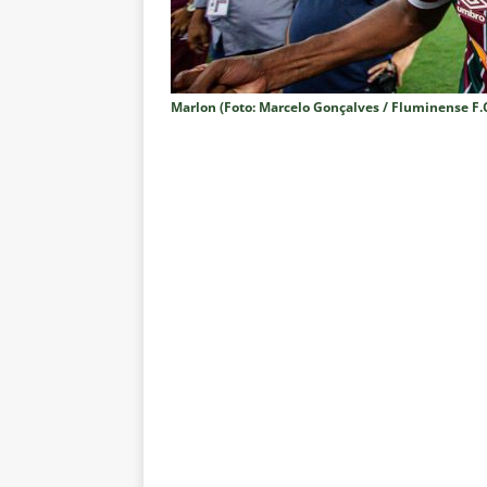
[ 8 de agosto de 2026 ]
Flumine
lista
NOTÍCIAS
[ 8 de agosto de 2026 ]
Grêmio 
Marlon (Foto: Marcelo Gonçalves / Fluminense F.C
Estatísticas
DICAS DE APOS
[ 8 de agosto de 2026 ]
Jornali
contra o Botafogo; veja o time
[ 8 de agosto de 2026 ]
Liberta
oitavas de final
NOTÍCIAS
[ 8 de agosto de 2026 ]
Especia
Fluminense
NOTÍCIAS
[ 8 de agosto de 2026 ]
Botafog
no Nilton Santos
NOTÍCIAS
[ 8 de agosto de 2026 ]
Onde as