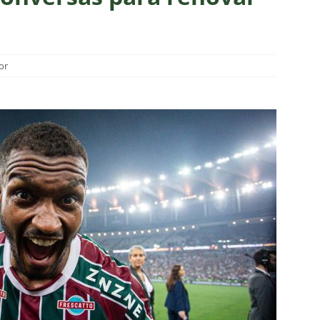
 Veja os melhores momentos do empate entre Botafogo e
as atuações: Botafogo 1 x 1 Fluminense – Brasileirão 2026
or
eirão 2026: Fluminense busca empate com o Botafogo
NOTÍCIAS
o X Fluminense — 22ª rodada do Brasileirão 2026: Palpites, Odds e
TAS
ve mudanças, Fluminense anuncia escalação para o clássico
a X Chapecoense — 22ª rodada do Brasileirão 2026: Palpites, Odds
STAS
Atlético-MG — 22ª rodada do Brasileirão 2026: Palpites, Odds e
TAS