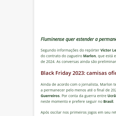
de transmissão
NOTÍCIAS
[ 8 de agosto de 2026 ]
Botafog
Vinicius Toledo para o Clássico
[ 8 de agosto de 2026 ]
OLHO N
Independiente Rivadavia vence
Fluminense quer estender a permanê
[ 7 de agosto de 2026 ]
REFORÇ
Segundo informações do repórter
Victor L
NOTÍCIAS
do contrato do zagueiro
Marlon
, que está
de 2024. As conversas ainda são preliminar
[ 7 de agosto de 2026 ]
⚠️ EDI
Fluminense, por Vinicius Toled
Black Friday 2023: camisas of
Ainda de acordo com o jornalista, Marlon 
a permanecer pelo menos até o final de 2
Guerreiros
. Por conta da guerra entre
Ucrâ
neste momento e prefere seguir no
Brasil
.
Após oscilar nos primeiros jogos em seu 