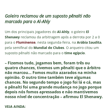
Goleiro reclamou de um suposto pênalti não
marcado para o Al-Ahly
Um dos principais jogadores do
Al-Ahly
, o goleiro
El
Shenawy
reclamou da arbitragem após a derrota por 2 a 0
para o
Fluminense
, nesta segunda-feira, na
Arábia Saudita
,
pela semifinal do
Mundial de Clubes
. O arqueiro citou um
suposto pênalti não marcado para o
time egípcio
.
– Fizemos tudo, jogamos bem, foram três ou
quatro chances, tivemos um pênalti que o árbitro
não marcou… Fomos muito azarados na minha
opinião. O outro time também teve algumas
chances. No segundo tempo o jogo foi lá e cá, mas
o pênalti foi uma grande mudança no jogo porque
depois nós fomos apressados e não mantivemos
nosso nível de concentração – afirmou El Shenawy.
VEJA AINDA: