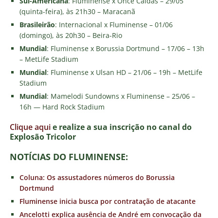
Sul-Americana
: Fluminense x Once Caldas – 29/05
(quinta-feira), às 21h30 – Maracanã
Brasileirão
: Internacional x Fluminense – 01/06
(domingo), às 20h30 – Beira-Rio
Mundial
: Fluminense x Borussia Dortmund – 17/06 – 13h
– MetLife Stadium
Mundial
: Fluminense x Ulsan HD – 21/06 – 19h – MetLife
Stadium
Mundial
: Mamelodi Sundowns x Fluminense – 25/06 –
16h — Hard Rock Stadium
Clique aqui
e realize a sua inscrição no canal do
E
xplosão Tricolor
NOTÍCIAS DO FLUMINENSE:
Coluna: Os assustadores números do Borussia
Dortmund
Fluminense inicia busca por contratação de atacante
Ancelotti explica ausência de André em convocação da