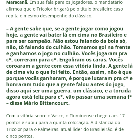
Maracanã
. Em sua fala para os jogadores, o mandatário
afirmou que o Tricolor brigará pelo título brasileiro caso
repita o mesmo desempenho do clássico.
– A gente sabe que, se a gente jogar como jogou
hoje, a gente vai bater lá em cima no Brasileiro e
para ser campeão. Não estou falando da bola só,
não, tô falando do culhão. Tomamos gol na frente
e ganhamos o jogo no culhão. Vocês jogaram pra
c*, correram para c*. Engoliram os caras. Vocês
coroaram a gente com essa vitória linda. A gente lá
de cima viu o que foi feito. Então, assim, não é que
porque vocês ganharam, é porque lutaram pra c* e
honraram tudo que a gente falou antes do jogo,
disso aqui ser uma guerra, um clássico, e a torcida
agora está feliz para c*, vão passar uma semana f*
– disse Mário Bittencourt.
Com a vitória sobre o Vasco, o Fluminense chegou aos 17
pontos e subiu para a quinta colocação. A distância do
Tricolor para o Palmeiras, atual líder do Brasileirão, é de
cinco pontos.