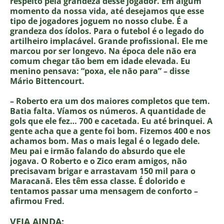
respeito pela grandeza desse jogador. Em algum
momento da nossa vida, até desejamos que esse
tipo de jogadores joguem no nosso clube. É a
grandeza dos ídolos. Para o futebol é o legado do
artilheiro implacável. Grande profissional. Ele me
marcou por ser longevo. Na época dele não era
comum chegar tão bem em idade elevada. Eu
menino pensava: “poxa, ele não para” – disse
Mário Bittencourt.
– Roberto era um dos maiores completos que tem.
Batia falta. Víamos os números. A quantidade de
gols que ele fez… 700 e cacetada. Eu até brinquei. A
gente acha que a gente foi bom. Fizemos 400 e nos
achamos bom. Mas o mais legal é o legado dele.
Meu pai e irmão falando do absurdo que ele
jogava. O Roberto e o Zico eram amigos, não
precisavam brigar e arrastavam 150 mil para o
Maracanã. Eles têm essa classe. É dolorido e
tentamos passar uma mensagem de conforto –
afirmou Fred.
VEJA AINDA: