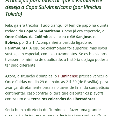
Promoção para mostrar que o Fluminense
deseja a Copa Sul-Americana (por Vinicius
Toledo)
Fala, galera tricolor! Tudo tranquilo? Fim de papo na quinta
rodada da
Copa Sul-Americana
. Como já era esperado, o
Once Caldas
, da
Colômbia
, venceu o
GV San Jose
, da
Bolívia
, por 2 a 1. Acompanhei a partida ligado no
Paramount+
. A equipe colombiana foi superior, mas levou
sustos, em especial, com os cruzamentos. Se os bolivianos
tivessem o mínimo de qualidade, a história do jogo poderia
ter sido diferente.
Agora, a situação é simples: o
Fluminense
precisa vencer o
Once Caldas no dia 29 de maio, às 21h30 (de Brasília), para
avançar diretamente para as oitavas de final da competição
continental, caso contrário, terá que disputar os playoffs
contra um dos
terceiros colocados da Libertadores
.
Seria bom a diretoria do Fluminense fazer uma grande
promoção de ingressos para o decisivo jogo contra o Once