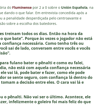
o X Chapecoense — Oitavas Copa do Brasil 2026: Palpites, Odds e
tória do
Fluminense
por 2 a 0 sobre o
Unión Española
, na
TAS
ue dando o que falar. Em entrevista concedida após a
 GERAL! Maracanã vai lotar na Copa do Brasil: CET-Rio monta
u a penalidade desperdiçada pelo centroavante e
são sobre a escolha dos batedores.
ueios para Fluminense x Vasco
NOTÍCIAS
les treinam todos os dias. Então na hora da
 Caldeirão e Decisão! Fluminense encara o Vasco no Maracanã por
no que bate”. Porque às vezes o jogador não está
pa do Brasil: veja a análise completa
NOTÍCIAS
a confiança necessária. Como tenho três ou
“você sai de lado, conversem entre vocês e vocês
 Xerém, Luiz Henrique fica perto de reforçar outro rival do
isão”.
para fulano bater o pênalti e como eu falei,
firma paralisação do futebol brasileiro durante a Copa do Mundo
 dia, não está com aquela confiança necessária
ele vai lá, pode bater e fazer, como ele pode
or se sente seguro, com confiança lá dentro do
 tomam a decisão entre eles. O cara vai lá e
u o pênalti. Não vai ser o último. Acontece, ele
zer, infelizmente o goleiro foi mais feliz do que