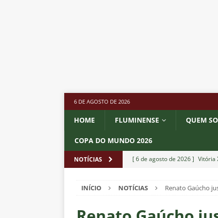
6 DE AGOSTO DE 2026
HOME
FLUMINENSE
QUEM S
COPA DO MUNDO 2026
[ 6 de agosto de 2026 ]
Vitória
NOTÍCIAS
Estatísticas
DICAS DE APOS
INÍCIO
NOTÍCIAS
Renato Gaúcho just
[ 6 de agosto de 2026 ]
Após e
demissão de Zubeldía
NOTÍC
Renato Gaúcho jus