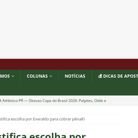
OMOS
COLUNAS
NOTÍCIAS
💰 DICAS DE APOS
 X Athletico-PR — Oitavas Copa do Brasil 2026: Palpites, Odds e
TAS
ifica escolha por Everaldo para cobrar pênalti
liminação, torcedores do Fluminense detonam diretoria e pedem
IAS
tifica escolha por