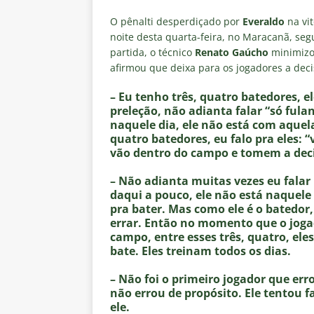
[ 5 de agosto de 2026 ]
Cruzeir
O pênalti desperdiçado por
Everaldo
na vi
Estatísticas
DICAS DE APOS
noite desta quarta-feira, no Maracanã, seg
[ 5 de agosto de 2026 ]
ALERTA
partida, o técnico
Renato Gaúcho
minimizo
afirmou que deixa para os jogadores a deci
megaoperação e antecipa bloq
– Eu tenho três, quatro batedores, e
[ 5 de agosto de 2026 ]
Dia de
preleção, não adianta falar “só fula
vaga nas quartas de final da Co
naquele dia, ele não está com aquel
quatro batedores, eu falo pra eles: 
[ 5 de agosto de 2026 ]
Cria de
vão dentro do campo e tomem a dec
Fluminense
NOTÍCIAS
– Não adianta muitas vezes eu falar 
[ 5 de agosto de 2026 ]
CBF con
daqui a pouco, ele não está naquele
pra bater. Mas como ele é o batedor, 
Feminina de 2027
NOTÍCIAS
errar. Então no momento que o jogad
campo, entre esses três, quatro, eles
bate. Eles treinam todos os dias.
– Não foi o primeiro jogador que erro
não errou de propósito. Ele tentou fa
ele.