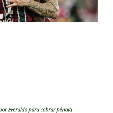
TÍCIAS
nse X Vasco — Oitavas Copa do Brasil 2026: Palpites, Odds e
TAS
lista! Fluminense divulga relacionados para decisão contra o Vasco
S
X Mirassol — Oitavas Copa do Brasil 2026: Palpites, Odds e
TAS
 de Vinicius Toledo: A obrigação do Fluminense em vencer o Vasco
 alerta no meio-campo tricolor
COLUNAS
eia! Veja a nova parcial de ingressos vendidos para Fluminense x
ense anuncia novidade no Maracanã para o clássico contra o Vasco
por Everaldo para cobrar pênalti