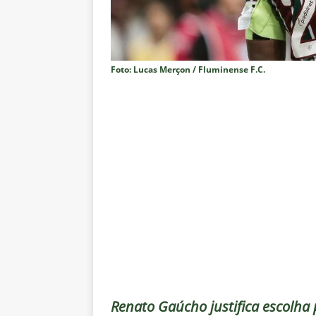
pela Copa do Brasil 2026
NO
[ 5 de agosto de 2026 ]
Flumine
Estatísticas
DICAS DE APOS
Foto: Lucas Merçon / Fluminense F.C.
[ 5 de agosto de 2026 ]
Saiu a 
pela Copa do Brasil
NOTÍCIA
[ 5 de agosto de 2026 ]
Grêmio 
Estatísticas
DICAS DE APOS
[ 5 de agosto de 2026 ]
Análise
no tempo normal e os pontos de
[ 5 de agosto de 2026 ]
Casa ch
Vasco
NOTÍCIAS
[ 5 de agosto de 2026 ]
Flumin
NOTÍCIAS
Renato Gaúcho justifica escolha 