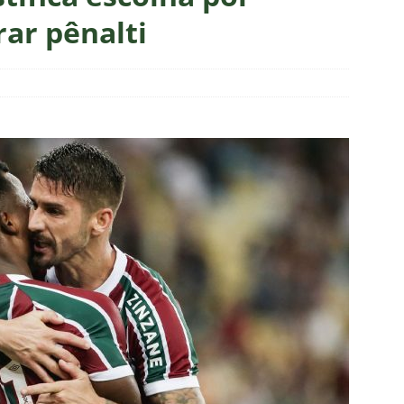
nnedy vira grande preocupação no Fluminense; saiba a situação do
rar pênalti
ía responde se diretoria do Fluminense garantiu permanência no
a aponta principal responsável pela eliminação do Fluminense
as atuações: Fluminense 1 x 3 Vasco – Copa do Brasil 2026
m vexame! Fluminense perde para o Vasco e se despede da Copa
za X Palmeiras — Oitavas Copa do Brasil 2026: Palpites, Odds e
TAS
nse anuncia escalação para confronto decisivo contra o Vasco