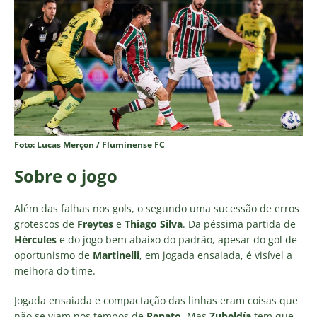
Foto: Lucas Merçon / Fluminense FC
Sobre o jogo
Além das falhas nos gols, o segundo uma sucessão de erros
grotescos de
Freytes
e
Thiago Silva
. Da péssima partida de
Hércules
e do jogo bem abaixo do padrão, apesar do gol de
oportunismo de
Martinelli
, em jogada ensaiada, é visível a
melhora do time.
Jogada ensaiada e compactação das linhas eram coisas que
não se viam nos tempos de
Renato
. Mas
Zubeldía
tem que