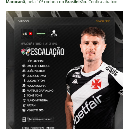
Maracanã
, pela 10ª rodada do
Brasileirão
. Confira abaixo: