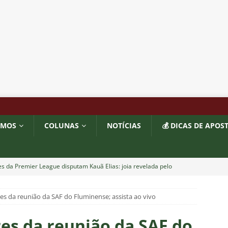
OMOS
COLUNAS
NOTÍCIAS
💰 DICAS DE APOS
s da Premier League disputam Kauã Elias: joia revelada pelo
218 milhões e Tricolor mantém porcentagem
NOTÍCIAS
es da reunião da SAF do Fluminense; assista ao vivo
o x Fluminense: onde assistir ao vivo, horário e escalações do
NOTÍCIAS
res da reunião da SAF do