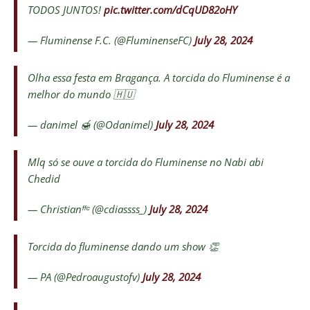
TODOS JUNTOS!
pic.twitter.com/dCqUD82oHY
— Fluminense F.C. (@FluminenseFC)
July 28, 2024
Olha essa festa em Bragança. A torcida do Fluminense é a
melhor do mundo 🇭🇺
— danimel 🍯 (@Odanimel)
July 28, 2024
Mlq só se ouve a torcida do Fluminense no Nabi abi
Chedid
— Christianᶠᶠᶜ (@cdiassss_)
July 28, 2024
Torcida do fluminense dando um show 👏
— PA (@Pedroaugustofv)
July 28, 2024