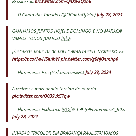
Brasileirão.
pic.twitter.com/QiDzFEQzh6
— O Canto das Torcidas (@OCantoOficial)
July 28, 2024
GANHAMOS JUNTOS HOJE! E DOMINGO É NO MARACA!
VAMOS TODOS JUNTOS! 🇭🇺
JÁ SOMOS MAIS DE 30 MIL! GARANTA SEU INGRESSO >>
https://t.co/1evH5IuIhW
pic.twitter.com/g9hj0nmhp6
— Fluminense F.C. (@FluminenseFC)
July 28, 2024
A melhor e mais bonita torcida do mundo
pic.twitter.com/O03SvkC7qw
— Fluminense Fodastico 🇭🇺🙏✝️☘️ (@Fluminense1_902)
July 28, 2024
INVASÃO TRICOLOR EM BRAGANÇA PAULISTA! VAMOS