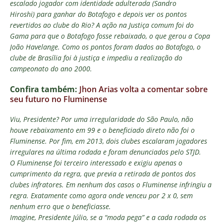
escalado
jogador com identidade adulterada (Sandro
Hiroshi)
para ganhar do Botafogo e depois ver os pontos
revertidos ao clube do Rio? A ação na Justiça comum foi do
Gama para que o Botafogo fosse rebaixado, o que gerou a Copa
João Havelange. Como os pontos foram dados ao Botafogo, o
clube de Brasília foi à justiça e impediu a realização do
campeonato do ano 2000.
Confira também:
Jhon Arias volta a comentar sobre
seu futuro no Fluminense
Viu, Presidente? Por uma irregularidade do São Paulo, não
houve rebaixamento em 99 e o beneficiado direto não foi o
Fluminense
. Por fim, em 2013, dois clubes escalaram jogadores
irregulares na última rodada e foram denunciados pelo STJD.
O
Fluminense
foi terceiro interessado e exigiu apenas o
cumprimento da regra, que previa a retirada de pontos dos
clubes infratores. Em nenhum dos casos o
Fluminense
infringiu a
regra. Exatamente como agora onde venceu por 2 x 0, sem
nenhum erro que o beneficiasse.
Imagine, Presidente Júlio, se a “moda pega” e a cada rodada os