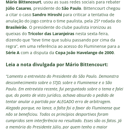
Mário Bittencourt
, usou as suas redes sociais para rebater
Júlio Casares
, presidente do
São Paulo
. Bittencourt chegou
a citar o caso
Sandro Hiroshi
para criticar a tentativa de
anulação do jogo contra o time paulista, pela 25ª rodada do
Brasileirão
. O presidente do clube paulista ironizou as
queixas do
Tricolor das Laranjeiras
nesta sexta-feira,
dizendo que “teve time que subiu passando por cima da
regra”, em uma referência ao acesso do Fluminense para a
Série A
com a disputa da
Copa João Havelange de 2000
.
Leia a nota divulgada por Mário Bittencourt:
“Lamento a entrevista do Presidente do São Paulo. Demonstra
desconhecimento sobre o STJD, sobre o
Fluminense
e o São
Paulo. Em entrevista recente, fui perguntado sobre o tema e falei
que, do ponto de visto jurídico, achava absurdo o pedido de
tentar anular a partida por ALEGADO erro de arbitragem.
Alegado porque, no lance, a falta foi a favor do
Fluminense
que
não se beneficiou. Todos os princípios desportivos foram
cumpridos sem interferência no resultado. Esses são os fatos. Já
a memória do Presidente Júlio, por quem tenho o maior