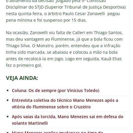
o adiamento da decisão. Julgado pela 5ª Comissão
Disciplinar do STJD (Superior Tribunal de Justiça Desportiva)
nesta quinta-feira, o árbitro Paulo Cesar Zanovelli pegou
pena mínima e foi suspenso por 15 dias.
Na ocasião, Zanovelli viu falta de Calleri em Thiago Santos,
mas deu vantagem ao Fluminense, já que a bola ficou com
Thiago Silva. O Monstro, porém, entendeu que a infração
tinha sido marcada, se abaixou e colocou a mão na bola
antes de recolocá-la em jogo. Logo em seguida, Kauã Elias
fez o primeiro gol.
VEJA AINDA:
Coluna: Os de sempre (por Vinicius Toledo)
Entrevista coletiva do técnico Mano Menezes após a
vitória do Fluminense sobre o Cruzeiro
Após vaias da torcida, Mano Menezes sai em defesa do
volante Martinelli
Mano Menezes explica mudanças no time do