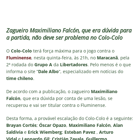
Zagueiro Maximiliano Falcón, que era dúvida para
a partida, não deve ser problema no Colo-Colo
O
Colo-Colo
terá força máxima para o jogo contra o
Fluminense
, nesta quinta-feira, às 21h, no
Maracanã
, pela
2ª rodada do
Grupo A
da
Libertadores
. Pelo menos é o que
informa o site “
Dale Albo
“, especializado em notícias do
time chileno
.
De acordo com a publicação, o zagueiro
Maximiliano
Falcón
, que era dúvida por conta de uma lesão, se
recuperou e vai ser titular contra o Fluminense.
Desta forma, a provável escalação do Colo-Colo é a seguinte:
Brayan Cortés
;
Óscar Opazo
,
Maximiliano Falcón
,
Alan
Saldivia
e
Erick Wiemberg
;
Esteban Pavez
,
Arturo
Vidal
e
Leonardo Gil
;
Cristián Zavala
,
Guillermo