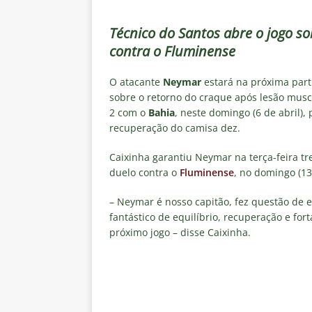
[ 6 de agosto de 2026 ]
Flumine
“grande Libertadores”
NOTÍC
Técnico do Santos abre o jogo s
contra o Fluminense
[ 6 de agosto de 2026 ]
Zubeld
e Savarino
NOTÍCIAS
O atacante
Neymar
estará na próxima par
[ 6 de agosto de 2026 ]
Zubeldí
sobre o retorno do craque após lesão musc
2 com o
Bahia
, neste domingo (6 de abril),
NOTÍCIAS
recuperação do camisa dez.
[ 6 de agosto de 2026 ]
Notas d
Caixinha garantiu Neymar na terça-feira tr
NOTÍCIAS
duelo contra o
Fluminense
, no domingo (13
[ 5 de agosto de 2026 ]
Mais u
– Neymar é nosso capitão, fez questão de es
do Brasil 2026
NOTÍCIAS
fantástico de equilíbrio, recuperação e for
próximo jogo – disse Caixinha.