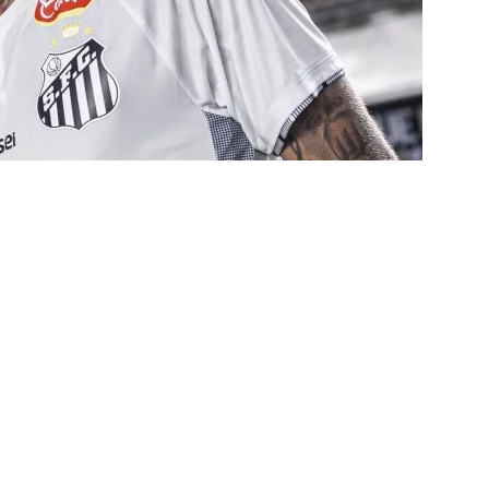
ians X Internacional — Oitavas Copa do Brasil 2026: Palpites, Odds
STAS
inato da alma do torcedor”: Vinicius Toledo detona eliminação do
 “olho da rua” para diretoria e Zubeldía
COLUNAS
 X Athletico-PR — Oitavas Copa do Brasil 2026: Palpites, Odds e
TAS
liminação, torcedores do Fluminense detonam diretoria e pedem
IAS
nnedy vira grande preocupação no Fluminense; saiba a situação do
ía responde se diretoria do Fluminense garantiu permanência no