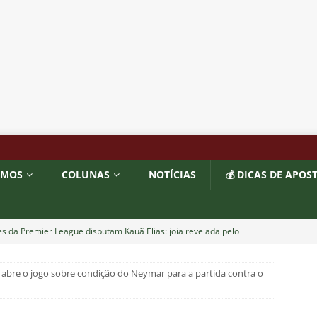
OMOS
COLUNAS
NOTÍCIAS
💰 DICAS DE APOS
s da Premier League disputam Kauã Elias: joia revelada pelo
218 milhões e Tricolor mantém porcentagem
NOTÍCIAS
 abre o jogo sobre condição do Neymar para a partida contra o
o x Fluminense: onde assistir ao vivo, horário e escalações do
NOTÍCIAS