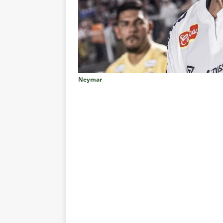
NOTÍCIAS
[ 6 de agosto de 2026 ]
Corinth
e Estatísticas
DICAS DE APO
[ 6 de agosto de 2026 ]
“Assass
Fluminense para o Vasco e cobra
Neymar
[ 6 de agosto de 2026 ]
Vitória
Estatísticas
DICAS DE APOS
[ 6 de agosto de 2026 ]
Após e
demissão de Zubeldía
NOTÍC
[ 6 de agosto de 2026 ]
John Ke
atacante
NOTÍCIAS
[ 6 de agosto de 2026 ]
Zubeld
clube
NOTÍCIAS