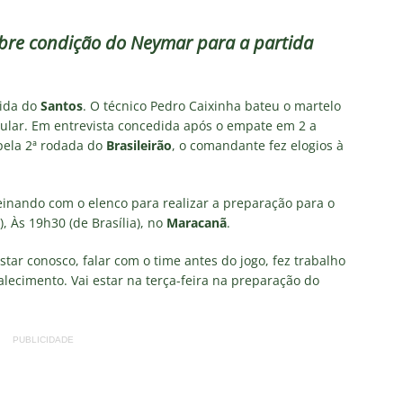
nse: Zubeldía pede voto de confiança da torcida e promete
IAS
obre condição do Neymar para a partida
ía surpreende ao analisar queda de desempenho de Lucho Acosta
tida do
Santos
. O técnico Pedro Caixinha bateu o martelo
a aponta principal responsável pela eliminação do Fluminense
ular. Em entrevista concedida após o empate em 2 a
 pela 2ª rodada do
Brasileirão
, o comandante fez elogios à
as atuações: Fluminense 1 x 3 Vasco – Copa do Brasil 2026
einando com o elenco para realizar a preparação para o
), Às 19h30 (de Brasília), no
Maracanã
.
m vexame! Fluminense perde para o Vasco e se despede da Copa
tar conosco, falar com o time antes do jogo, fez trabalho
talecimento. Vai estar na terça-feira na preparação do
PUBLICIDADE