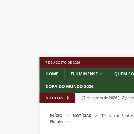
7 DE AGOSTO DE 2026
HOME
FLUMINENSE
QUEM S
COPA DO MUNDO 2026
[ 7 de agosto de 2026 ]
Gigante
NOTÍCIAS
Fluminense é avaliada em R$ 
INÍCIO
NOTÍCIAS
Técnico do Santos
[ 7 de agosto de 2026 ]
Botafog
Fluminense
clássico pelo Brasileirão 2026