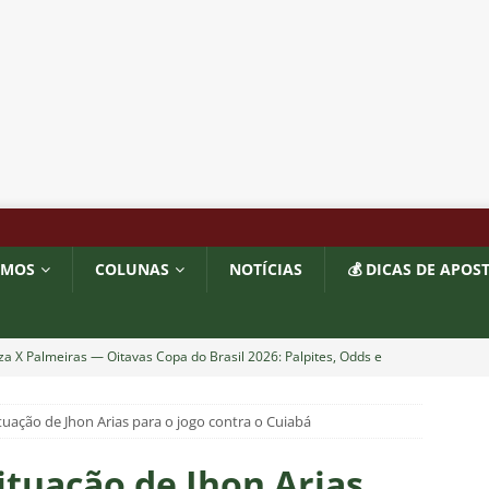
OMOS
COLUNAS
NOTÍCIAS
💰 DICAS DE APOS
za X Palmeiras — Oitavas Copa do Brasil 2026: Palpites, Odds e
TAS
situação de Jhon Arias para o jogo contra o Cuiabá
nse anuncia escalação para confronto decisivo contra o Vasco
TÍCIAS
situação de Jhon Arias