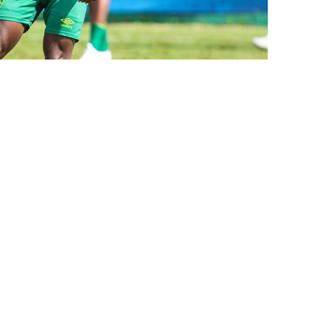
TAS
 GERAL! Maracanã vai lotar na Copa do Brasil: CET-Rio monta
ueios para Fluminense x Vasco
NOTÍCIAS
 Caldeirão e Decisão! Fluminense encara o Vasco no Maracanã por
pa do Brasil: veja a análise completa
NOTÍCIAS
 Xerém, Luiz Henrique fica perto de reforçar outro rival do
firma paralisação do futebol brasileiro durante a Copa do Mundo
no Rio: Prefeitura decreta Estágio 2 por ventos fortes antes de
do Brasil
NOTÍCIAS
Flores detona falta de espaço para Moleques de Xerém