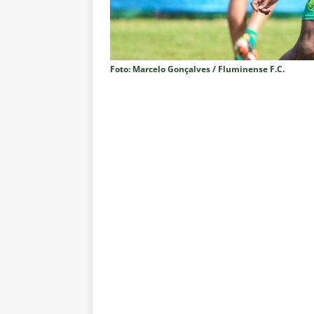
Estatísticas
DICAS DE APOS
[ 5 de agosto de 2026 ]
ALERTA
megaoperação e antecipa bloq
Foto: Marcelo Gonçalves / Fluminense F.C.
[ 5 de agosto de 2026 ]
Dia de
vaga nas quartas de final da Co
[ 5 de agosto de 2026 ]
Cria de
Fluminense
NOTÍCIAS
[ 5 de agosto de 2026 ]
CBF con
Feminina de 2027
NOTÍCIAS
[ 4 de agosto de 2026 ]
Alerta 
Fluminense x Vasco pela Copa 
[ 4 de agosto de 2026 ]
Roger 
NOTÍCIAS