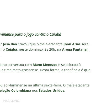
Santos — Oitavas Copa do Brasil 2026: Palpites, Odds e
TAS
sta aponta tendência sobre a escalação do Fluminense para o
CIAS
us Montenegro dá declaração polêmica sobre SAF do Fluminense
luminense para o jogo contra o Cuiabá
er
José Ilan
cravou que o meia-atacante
Jhon Arias
será
ar o
Cuiabá
, neste domingo, às 20h, na
Arena Pantanal
,
s, do Fluminense, entra na mira do Zenit, da Rússia
NOTÍCIAS
.
el escalação: Vasco terá mudanças para enfrentar o Fluminense
mbiano conversou com
Mano Menezes
e se colocou à
 o time mato-grossense. Desta forma, a tendência é que
ou ao Fluminense na última sexta-feira. O meia-atacante
eleção Colombiana
nos
Estados Unidos
.
PUBLICIDADE