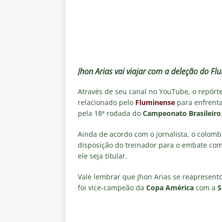
[ 4 de agosto de 2026 ]
Remo X 
Estatísticas
DICAS DE APOS
[ 4 de agosto de 2026 ]
Jornali
clássico contra o Vasco
NOTÍ
[ 4 de agosto de 2026 ]
Matthe
Jhon Arias vai viajar com a deleção do F
NOTÍCIAS
Através de seu canal no YouTube, o repórt
relacionado pelo
Fluminense
para enfrent
[ 4 de agosto de 2026 ]
Hércule
pela 18ª rodada do
Campeonato Brasileiro
[ 4 de agosto de 2026 ]
Prováv
Ainda de acordo com o jornalista, o colo
NOTÍCIAS
disposição do treinador para o embate com
ele seja titular.
Vale lembrar que Jhon Arias se reapresent
foi vice-campeão da
Copa América
com a
S