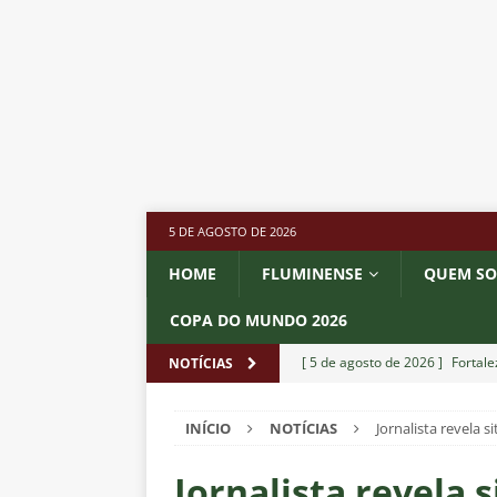
5 DE AGOSTO DE 2026
HOME
FLUMINENSE
QUEM S
COPA DO MUNDO 2026
[ 5 de agosto de 2026 ]
Fortale
NOTÍCIAS
Estatísticas
DICAS DE APOS
INÍCIO
NOTÍCIAS
Jornalista revela 
[ 5 de agosto de 2026 ]
Flumine
pela Copa do Brasil 2026
NO
Jornalista revela 