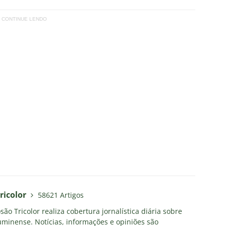
CONTINUE LENDO
ricolor
58621 Artigos
ão Tricolor realiza cobertura jornalística diária sobre
uminense. Notícias, informações e opiniões são