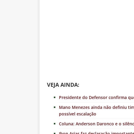
VE
JA AINDA:
Presidente do Defensor confirma qu
Mano Menezes ainda não definiu tim
possível escalação
Coluna: Anderson Daronco e o silênc
Jhon Arias faz declaração important