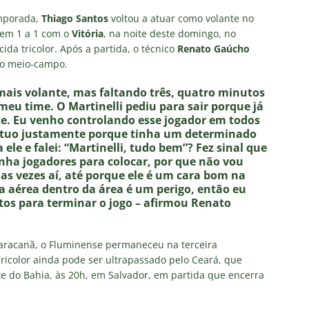
NOTÍCIAS
emporada,
Thiago Santos
voltou a atuar como volante no
 DEMOCRÁTICO: Especulações sobre “candidato tampão” no
em 1 a 1 com o
Vitória
, na noite deste domingo, no
rcida tricolor. Após a partida, o técnico
Renato Gaúcho
política e acendem sinal vermelho para fraude eleitoral
 no meio-campo.
 mais volante, mas faltando três, quatro minutos
o x Fluminense: onde assistir ao vivo, horário e escalações do
 meu time. O Martinelli pediu para sair porque já
e. Eu venho controlando esse jogador em todos
rão Feminino
NOTÍCIAS
stituo justamente porque tinha um determinado
nse fecha sede social às pressas nesta sexta-feira; saiba o motivo
ele e falei: “Martinelli, tudo bem”? Fez sinal que
inha jogadores para colocar, por que não vou
ias vezes aí, até porque ele é um cara bom na
ola aérea dentro da área é um perigo, então eu
olítica no Fluminense: Frente Ampla Tricolor publica análise dura
utos para terminar o jogo – afirmou Renato
rcidas Organizadas e cooptação pela gestão
NOTÍCIAS
Maracanã, o Fluminense permaneceu na terceira
ricolor ainda pode ser ultrapassado pelo Ceará, que
e do Bahia, às 20h, em Salvador, em partida que encerra