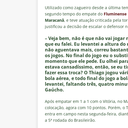
negociações com o Flamengo
Utilizado como zagueiro desde a última t
[ 7 de agosto de 2026 ]
ALERTA
segundo tempo do empate do
Fluminense
Maracanã
, e teve atuação criticada pela to
Fluminense revelam toxicidade 
justificou a decisão de escalar o defensor
COLUNAS
– Veja bem, não é que não vai jogar
[ 7 de agosto de 2026 ]
Botafog
que eu falei. Eu levantei a altura do
não aguentava mais, correu bastant
clássico decisivo pelo Brasilei
os jogos. No final do jogo eu o sub
[ 7 de agosto de 2026 ]
Flumine
momento que ele pede. Eu olhei para 
estava cansadíssimo, então, se eu t
real
NOTÍCIAS
fazer essa troca? O Thiago jogou vár
bola aérea, e todo final do jogo a b
[ 7 de agosto de 2026 ]
Crise p
levantei, faltando três, quatro min
sobre a “decomposição” das To
Gaúcho.
Após empatar em 1 a 1 com o Vitória, no 
colocação, agora com 10 pontos. Porém, o T
entra em campo nesta segunda-feira, diant
a 5ª rodada do Brasileirão.