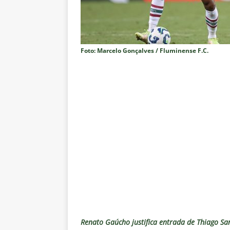
Rivadavia
NOTÍCIAS
[ 7 de agosto de 2026 ]
Urgent
NOTÍCIAS
Foto: Marcelo Gonçalves / Fluminense F.C.
[ 7 de agosto de 2026 ]
Rivadav
Libertadores
NOTÍCIAS
[ 7 de agosto de 2026 ]
Flumine
NOTÍCIAS
[ 7 de agosto de 2026 ]
Flumin
NOTÍCIAS
[ 7 de agosto de 2026 ]
⚠️ EDIT
dispara Vinicius Toledo
COL
[ 7 de agosto de 2026 ]
Flumine
[ 7 de agosto de 2026 ]
Mercad
Renato Gaúcho justifica entrada de Thiago Sa