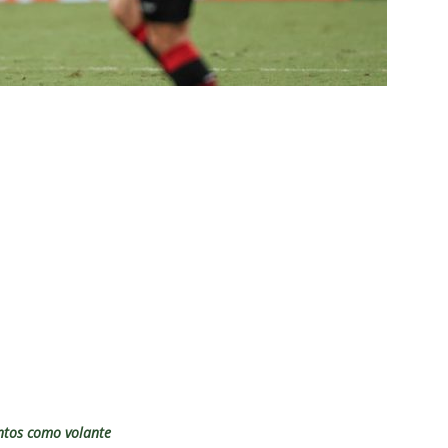
e: Fluminense revela resultados dos exames de John Kennedy
ia anuncia reforço de peso para enfrentar o Fluminense na
nse x Botafogo pelo Brasileirão Feminino é adiado; saiba o motivo
ense deve ter pelo menos cinco desfalques contra o Botafogo
ORIAL: Fracasso do Fluminense é “projeto” para empurrar a SAF,
UNAS
nse faz anúncio sobre o futuro do volante Ruan Sales
NOTÍCIAS
o da bola: Estafe de Luiz Henrique informa encerramento de
ntos como volante