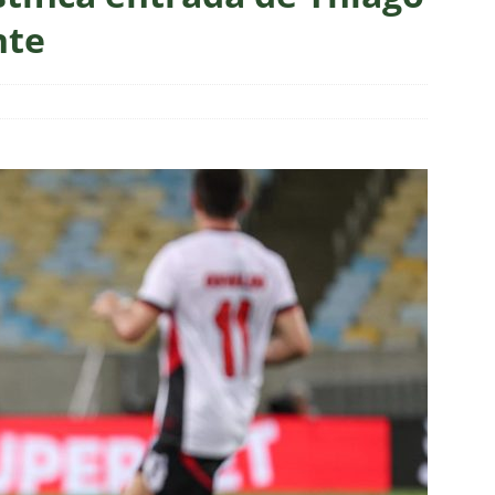
sistir aos jogos da 22ª rodada do Brasileirão 2026: confira a tabela
nte
o x Fluminense: onde assistir, horário, escalações e o palpite do
 Vovô
NOTÍCIAS
O RIVAL! Próximo adversário do Fluminense na Libertadores,
 com show de Alex Arce
NOTÍCIAS
O? Fluminense apresenta proposta por atacante do Sport
TORIAL: John Kennedy fora da temporada é um duro golpe para o
o
COLUNAS
a testa mudanças no Fluminense para o clássico contra o
ção
NOTÍCIAS
ol divulga escala de arbitragem para Fluminense x Independiente