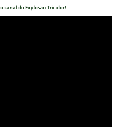
no canal do E
xplosão Tricolor!