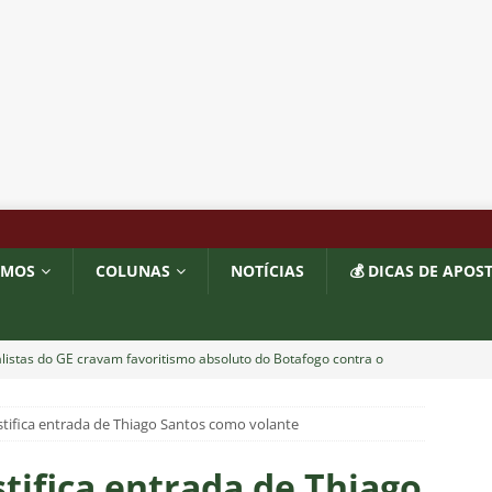
OMOS
COLUNAS
NOTÍCIAS
💰 DICAS DE APOS
listas do GE cravam favoritismo absoluto do Botafogo contra o
tifica entrada de Thiago Santos como volante
o x Fluminense: Previsão do tempo indica noite quente e abafada
tifica entrada de Thiago