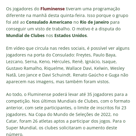
Os jogadores do
Fluminense
tiveram uma programação
diferente na manhã desta quinta-feira. Isso porque o grupo
foi até ao
Consulado Americano
no
Rio de Janeiro
para
conseguir um visto de trabalho. O motivo é a disputa do
Mundial de Clubes
nos
Estados Unidos
.
Em vídeo que circula nas redes sociais, é possível ver alguns
jogadores na porta do Consulado: Freytes, Paulo Baya,
Lezcano, Serna, Keno, Hércules, Renê, Ignácio, Isaque,
Gustavo Ramalho, Riquelme, Wallace Davi, Kelwin, Wesley
Natã, Leo Jance e Davi Schuindt. Renato Gaúcho e Guga não
aparecem nas imagens, mas também foram vistos.
Ao todo, o Fluminense poderá levar até 35 jogadores para a
competição. Nos últimos Mundiais de Clubes, com o formato
anterior, com sete participantes, o limite de inscritos foi 23
jogadores. Na Copa do Mundo de Seleções de 2022, no
Catar, foram 26 atletas aptos a participar dos jogos. Para o
Super Mundial, os clubes solicitaram o aumento deste
número.