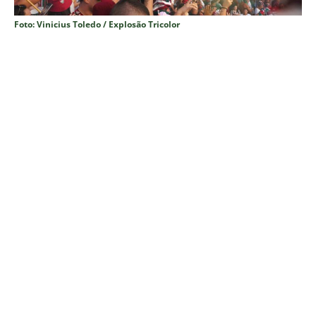
Foto: Vinicius Toledo / Explosão Tricolor