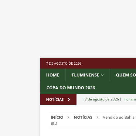
7 DE AGOSTO DE 2026
HOME
FLUMINENSE
QUEM S
COPA DO MUNDO 2026
[ 7 de agosto de 2026 ]
Flumine
NOTÍCIAS
[ 7 de agosto de 2026 ]
ALERTA
INÍCIO
NOTÍCIAS
Vendido ao Bahia,
Fluminense revelam toxicidade 
BID
COLUNAS