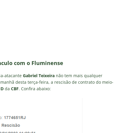
inato da alma do torcedor”: Vinicius Toledo detona eliminação do
 “olho da rua” para diretoria e Zubeldía
COLUNAS
 X Athletico-PR — Oitavas Copa do Brasil 2026: Palpites, Odds e
TAS
liminação, torcedores do Fluminense detonam diretoria e pedem
IAS
nnedy vira grande preocupação no Fluminense; saiba a situação do
nculo com o Fluminense
ia-atacante
Gabriel Teixeira
não tem mais qualquer
ía responde se diretoria do Fluminense garantiu permanência no
 manhã desta terça-feira, a rescisão de contrato do meio-
ID
da
CBF
. Confira abaixo: