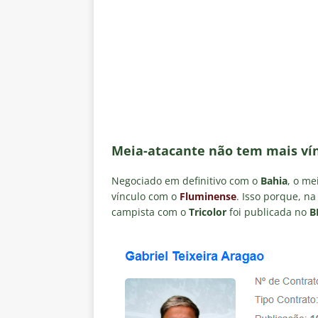
[ 6 de agosto de 2026 ]
“Assass
Fluminense para o Vasco e cobra
[ 6 de agosto de 2026 ]
Vitória
Estatísticas
DICAS DE APOS
[ 6 de agosto de 2026 ]
Após e
demissão de Zubeldía
NOTÍC
[ 6 de agosto de 2026 ]
John Ke
Meia-atacante não tem mais ví
atacante
NOTÍCIAS
Negociado em definitivo com o
Bahia
, o me
[ 6 de agosto de 2026 ]
Zubeld
vínculo com o
Fluminense
. Isso porque, na
campista com o
Tricolor
foi publicada no
B
clube
NOTÍCIAS