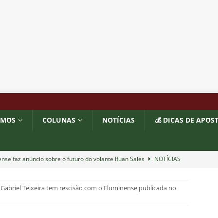
OMOS
COLUNAS
NOTÍCIAS
💰 DICAS DE APOS
nse faz anúncio sobre o futuro do volante Ruan Sales
NOTÍCIAS
 DEMOCRÁTICO: Especulações sobre “candidato tampão” no
 Gabriel Teixeira tem rescisão com o Fluminense publicada no
política e acendem sinal vermelho para fraude eleitoral