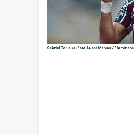
paralisia de Montenegro e cobr
[ 6 de agosto de 2026 ]
Jogado
NOTÍCIAS
[ 6 de agosto de 2026 ]
Após re
NOTÍCIAS
Gabriel Teixeira (Foto: Lucas Merçon / Fluminense
[ 6 de agosto de 2026 ]
Especul
fica livre no mercado
NOTÍC
[ 6 de agosto de 2026 ]
Prejuíz
eliminação na Copa do Brasil 
[ 6 de agosto de 2026 ]
Felipe
NOTÍCIAS
[ 6 de agosto de 2026 ]
Corinth
e Estatísticas
DICAS DE APO