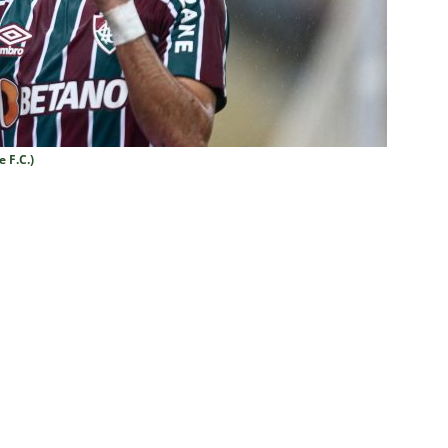
a saídas de Zubeldía, Mário e Angioni
COLUNAS
res do Fluminense se incomodam com escolhas de Zubeldía
união no CT, diretoria do Fluminense define futuro de Zubeldía
 F.C.)
ado no Fluminense, Fabinho tem saída anunciada pelo Al-Ittihad e
IAS
o milionário! Veja quanto o Fluminense deixou de arrecadar após
2026
NOTÍCIAS
 Melo detona postura do Fluminense em derrota para o Vasco
ians X Internacional — Oitavas Copa do Brasil 2026: Palpites, Odds
STAS