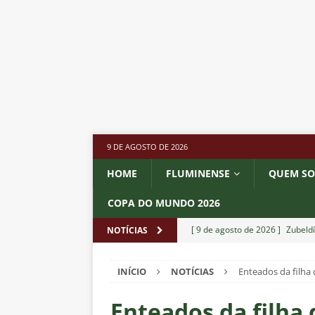
9 DE AGOSTO DE 2026
HOME
FLUMINENSE
QUEM S
COPA DO MUNDO 2026
[ 9 de agosto de 2026 ]
Zubeld
NOTÍCIAS
NOTÍCIAS
INÍCIO
NOTÍCIAS
Enteados da filh
[ 8 de agosto de 2026 ]
Ganso 
outro clube no Brasileirão 202
Enteados da filh