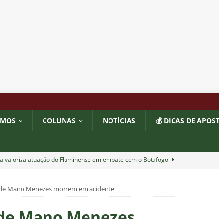
OMOS
COLUNAS
NOTÍCIAS
💰 DICAS DE APOS
ía valoriza atuação do Fluminense em empate com o Botafogo
a de Mano Menezes morrem em acidente
completa 13 jogos pelo Fluminense e não pode mais defender
6
NOTÍCIAS
a de Mano Menezes